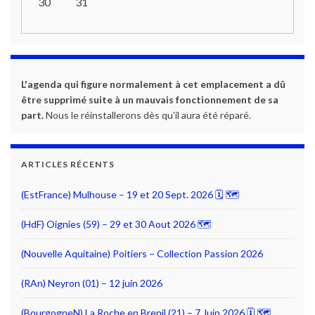
30
31
L'agenda qui figure normalement à cet emplacement a dû
être supprimé suite à un mauvais fonctionnement de sa
part.
Nous le réinstallerons dès qu'il aura été réparé.
ARTICLES RÉCENTS
(EstFrance) Mulhouse – 19 et 20 Sept. 2026 🗓 🗺
(HdF) Oignies (59) – 29 et 30 Aout 2026 🗺
(Nouvelle Aquitaine) Poitiers – Collection Passion 2026
(RAn) Neyron (01) – 12 juin 2026
(BourgogneN) La Roche en Brenil (21) – 7 Juin 2026 🗓 🗺