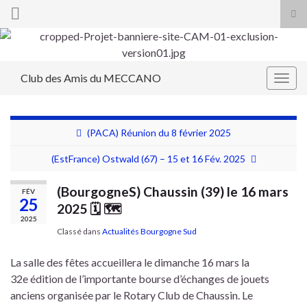
Tog
sea
Search for:
for
Club des Amis du MECCANO
Togg
navig
(PACA) Réunion du 8 février 2025
(EstFrance) Ostwald (67) – 15 et 16 Fév. 2025
(BourgogneS) Chaussin (39) le 16 mars
FÉV
25
2025 🗓 🗺
2025
Classé dans
Actualités Bourgogne Sud
La salle des fêtes accueillera le dimanche 16 mars la
32e édition de l’importante bourse d’échanges de jouets
anciens organisée par le Rotary Club de Chaussin. Le