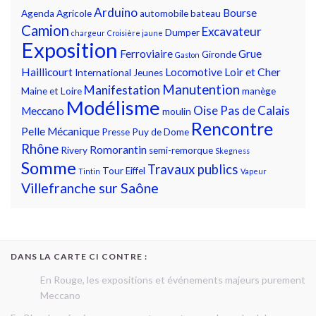
Arduino
Bourse
Agenda
Agricole
automobile
bateau
Camion
Excavateur
Dumper
chargeur
Croisière jaune
Exposition
Ferroviaire
Grue
Gironde
Gaston
Haillicourt
Locomotive
Loir et Cher
International
Jeunes
Manutention
Manifestation
Maine et Loire
manège
Modélisme
Oise
Pas de Calais
Meccano
moulin
Rencontre
Pelle Mécanique
Presse
Puy de Dome
Rhône
Romorantin
Rivery
semi-remorque
Skegness
Somme
Travaux publics
Tour Eiffel
Tintin
Vapeur
Villefranche sur Saône
DANS LA CARTE CI CONTRE :
En Rouge, les expositions et événements majeurs purement
Meccano