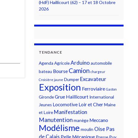
(HdF) Haillicourt (62) – 17 et 18 Octobre
2026
TENDANCE
Arduino
Agenda
Agricole
automobile
Camion
Bourse
bateau
chargeur
Excavateur
Dumper
Croisière jaune
Exposition
Ferroviaire
Gaston
Grue
Haillicourt
Gironde
International
Locomotive
Loir et Cher
Jeunes
Maine
Manifestation
et Loire
Manutention
Meccano
manège
Modélisme
Oise
Pas
moulin
de Calais
Pelle Mécanique
Presse
Puy