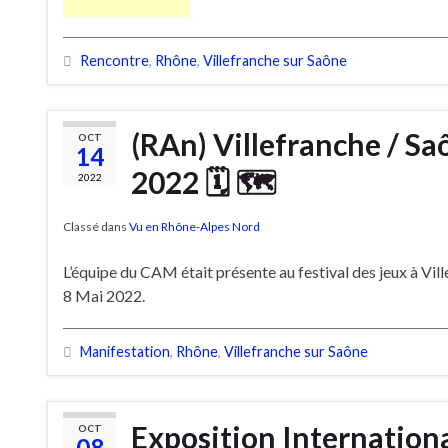
Rencontre
,
Rhône
,
Villefranche sur Saône
(RAn) Villefranche / Saô
OCT
14
2022 🗓 🗺
2022
Classé dans
Vu en Rhône-Alpes Nord
L’équipe du CAM était présente au festival des jeux à Ville
8 Mai 2022.
Manifestation
,
Rhône
,
Villefranche sur Saône
Exposition Internationa
OCT
08