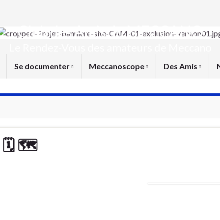
Club des Amis du MECCANO
Le Rendez-Vous des amateurs de Meccano
Se documenter
Meccanoscope
Des Amis
 🗓 🗺