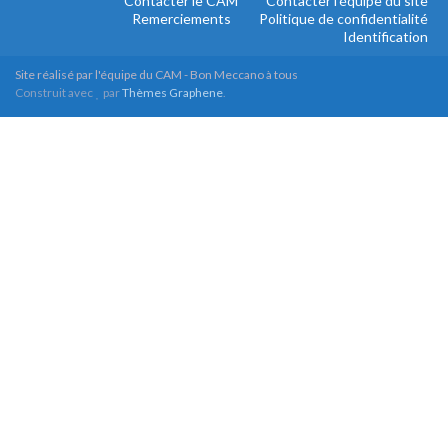
Contacter le CAM
Contacter l’équipe du site
Remerciements
Politique de confidentialité
Identification
Site réalisé par l'équipe du CAM - Bon Meccano à tous
Construit avec
par
Thèmes Graphene
.