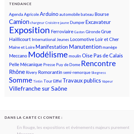
TENDANCE
Arduino
Bourse
Agenda
Agricole
automobile
bateau
Camion
Excavateur
Dumper
chargeur
Croisière jaune
Exposition
Ferroviaire
Grue
Gironde
Gaston
Haillicourt
Locomotive
Loir et Cher
International
Jeunes
Manutention
Manifestation
Maine et Loire
manège
Modélisme
Oise
Pas de Calais
Meccano
moulin
Rencontre
Pelle Mécanique
Presse
Puy de Dome
Rhône
Romorantin
Rivery
semi-remorque
Skegness
Somme
Travaux publics
Tour Eiffel
Tintin
Vapeur
Villefranche sur Saône
DANS LA CARTE CI CONTRE :
En Rouge, les expositions et événements majeurs purement
Meccano