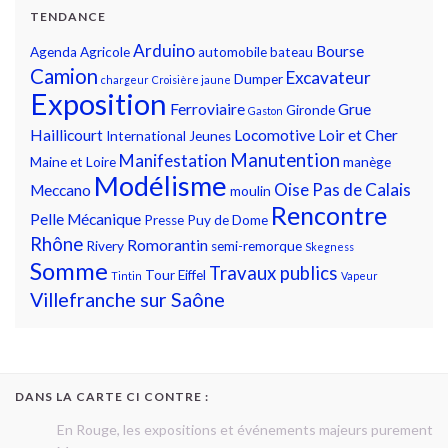
TENDANCE
Arduino
Bourse
Agenda
Agricole
automobile
bateau
Camion
Excavateur
Dumper
chargeur
Croisière jaune
Exposition
Ferroviaire
Grue
Gironde
Gaston
Haillicourt
Locomotive
Loir et Cher
International
Jeunes
Manutention
Manifestation
Maine et Loire
manège
Modélisme
Oise
Pas de Calais
Meccano
moulin
Rencontre
Pelle Mécanique
Presse
Puy de Dome
Rhône
Romorantin
Rivery
semi-remorque
Skegness
Somme
Travaux publics
Tour Eiffel
Tintin
Vapeur
Villefranche sur Saône
DANS LA CARTE CI CONTRE :
En Rouge, les expositions et événements majeurs purement