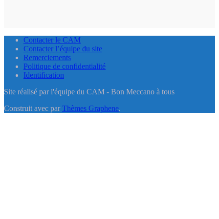
Contacter le CAM
Contacter l’équipe du site
Remerciements
Politique de confidentialité
Identification
Site réalisé par l'équipe du CAM - Bon Meccano à tous
Construit avec
par
Thèmes Graphene
.