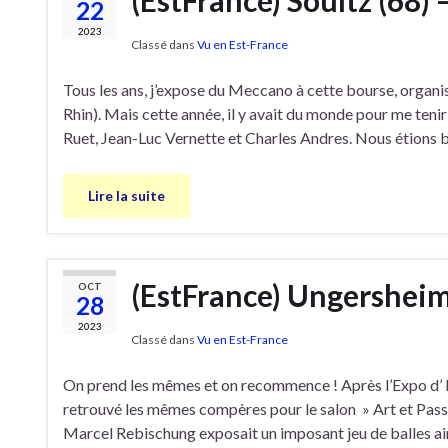
(EstFrance) Soultz (68) 
22
2023
Classé dans
Vu en Est-France
Tous les ans, j’expose du Meccano à cette bourse, organi
Rhin). Mais cette année, il y avait du monde pour me teni
Ruet, Jean-Luc Vernette et Charles Andres. Nous étions bi
Lire la suite
(EstFrance) Ungersheim 
OCT
28
2023
Classé dans
Vu en Est-France
On prend les mêmes et on recommence ! Après l’Expo d’ Ing
retrouvé les mêmes compères pour le salon » Art et Pass
Marcel Rebischung exposait un imposant jeu de balles ains