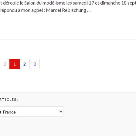
s’est déroulé le Salon du modélisme les samedi 17 et dimanche 18 se
répondu à mon appel : Marcel Rebischung …
1
2
RTICLES :
icles :