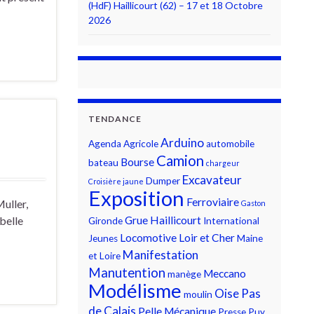
(HdF) Haillicourt (62) – 17 et 18 Octobre
2026
TENDANCE
Arduino
Agenda
Agricole
automobile
Camion
Bourse
bateau
chargeur
Excavateur
Dumper
Croisière jaune
Exposition
Ferroviaire
uller,
Gaston
Grue
Haillicourt
belle
Gironde
International
Locomotive
Loir et Cher
Jeunes
Maine
Manifestation
et Loire
Manutention
Meccano
manège
Modélisme
Oise
Pas
moulin
de Calais
Pelle Mécanique
Presse
Puy