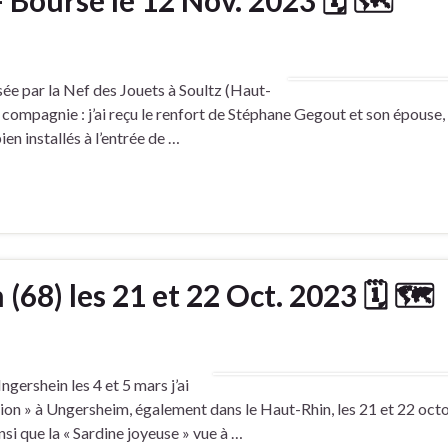
– Bourse le 12 Nov. 2023 🗓 🗺
sée par la Nef des Jouets à Soultz (Haut-
r compagnie : j’ai reçu le renfort de Stéphane Gegout et son épouse,
en installés à l’entrée de …
(68) les 21 et 22 Oct. 2023 🗓 🗺
ershein les 4 et 5 mars j’ai
ion » à Ungersheim, également dans le Haut-Rhin, les 21 et 22 oct
i que la « Sardine joyeuse » vue à …