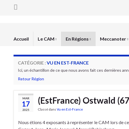
Accueil
Le CAM
En Régions
Meccanoter
CATÉGORIE :
VU EN EST-FRANCE
Ici, un échantillon de ce que nous avons fait ces dernières anné
Retour Région
(EstFrance) Ostwald (67
MAR
17
Classé dans
Vu en Est-France
2025
Nous étions 4 exposants à représenter le CAM lors de cet