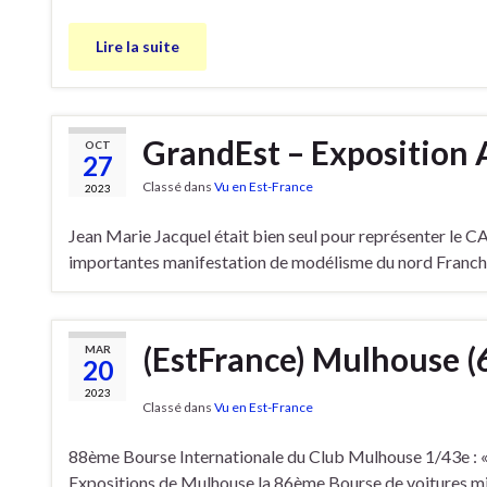
Lire la suite
GrandEst – Exposition 
OCT
27
Classé dans
Vu en Est-France
2023
Jean Marie Jacquel était bien seul pour représenter le CA
importantes manifestation de modélisme du nord Franc
(EstFrance) Mulhouse (
MAR
20
2023
Classé dans
Vu en Est-France
88ème Bourse Internationale du Club Mulhouse 1/43e : «
Expositions de Mulhouse la 86ème Bourse de voitures min