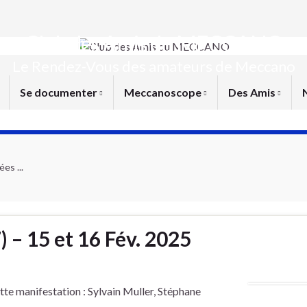
Club des Amis du MECCANO
Le Rendez-Vous des amateurs de Meccano
Se documenter
Meccanoscope
Des Amis
es ...
) – 15 et 16 Fév. 2025
te manifestation : Sylvain Muller, Stéphane