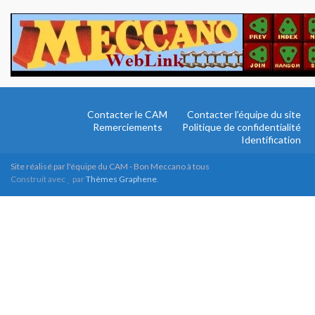
Contacter le CAM
Contacter l’équipe du site
Remerciements
Politique de confidentialité
Identification
Site réalisé par l'équipe du CAM - Bon Meccano à tous
Construit avec
par
Thèmes Graphene
.