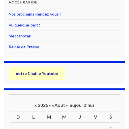
ACCÈS RAPIDE :
Nos prochains Rendez-vous !
Vu quelque-part !
Meccanoter …
Revue de Presse
notre Chaine Youtube
«
2026
»
«
Août
»
aujourd’hui
D
L
M
M
J
V
S
Un calendrier d’évènements
1