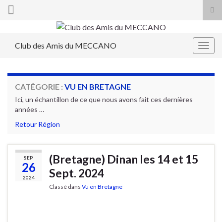
Tog
sea
Search for:
for
Club des Amis du MECCANO
Togg
navig
CATÉGORIE :
VU EN BRETAGNE
Ici, un échantillon de ce que nous avons fait ces dernières
années …
Retour Région
(Bretagne) Dinan les 14 et 15
SEP
26
Sept. 2024
2024
Classé dans
Vu en Bretagne