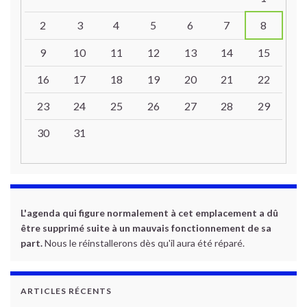
2
3
4
5
6
7
8
9
10
11
12
13
14
15
16
17
18
19
20
21
22
23
24
25
26
27
28
29
30
31
L'agenda qui figure normalement à cet emplacement a dû
être supprimé suite à un mauvais fonctionnement de sa
part.
Nous le réinstallerons dès qu'il aura été réparé.
ARTICLES RÉCENTS