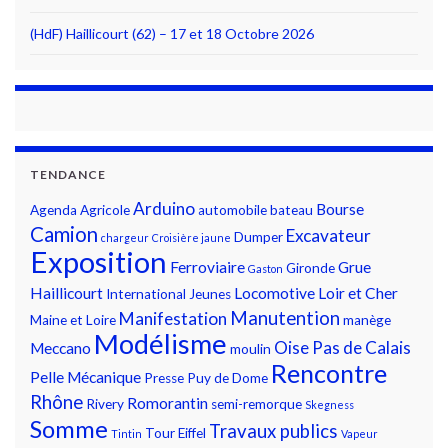
(HdF) Haillicourt (62) – 17 et 18 Octobre 2026
TENDANCE
Arduino
Bourse
Agenda
Agricole
automobile
bateau
Camion
Excavateur
Dumper
chargeur
Croisière jaune
Exposition
Ferroviaire
Grue
Gironde
Gaston
Haillicourt
Locomotive
Loir et Cher
International
Jeunes
Manutention
Manifestation
Maine et Loire
manège
Modélisme
Oise
Pas de Calais
Meccano
moulin
Rencontre
Pelle Mécanique
Presse
Puy de Dome
Rhône
Romorantin
Rivery
semi-remorque
Skegness
Somme
Travaux publics
Tour Eiffel
Tintin
Vapeur