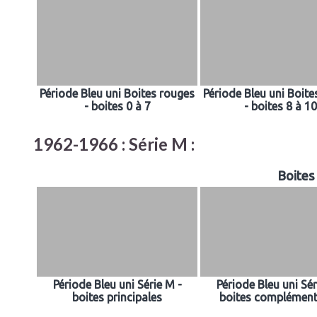
Période Bleu uni Boites rouges
Période Bleu uni Boite
- boites 0 à 7
- boites 8 à 10
1962-1966 : Série M :
Boites 
Période Bleu uni Série M -
Période Bleu uni Sér
boites principales
boites complément