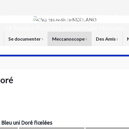
Club des Amis du MECCANO
Le Rendez-Vous des amateurs de Meccano
Se documenter
Meccanoscope
Des Amis
doré
 Bleu uni Doré ficelées