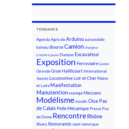
TENDANCE
Arduino
Agenda
Agricole
automobile
Camion
Bourse
bateau
chargeur
Excavateur
Dumper
Croisière jaune
Exposition
Ferroviaire
Gaston
Grue
Haillicourt
Gironde
International
Locomotive
Loir et Cher
Jeunes
Maine
Manifestation
et Loire
Manutention
Meccano
manège
Modélisme
Oise
Pas
moulin
de Calais
Pelle Mécanique
Presse
Puy
Rencontre
Rhône
de Dome
Romorantin
Rivery
semi-remorque