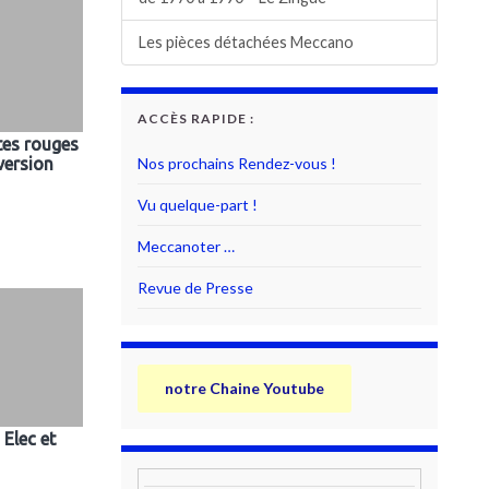
Les pièces détachées Meccano
ACCÈS RAPIDE :
tes rouges
Nos prochains Rendez-vous !
version
Vu quelque-part !
Meccanoter …
Revue de Presse
notre Chaine Youtube
 Elec et