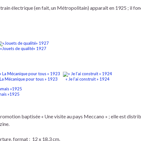
rain électrique (en fait, un Métropolitain) apparaît en 1925 ; il fo
«Jouets de qualité» 1927
 La Mécanique pour tous » 1923
« Je l’ai construit » 1924
mais »1925
omotion baptisée « Une visite au pays Meccano » ; elle est distri
ine.
rture, format : 12 x 18,3 cm.