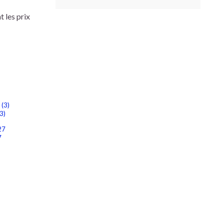
t les prix
3)
7