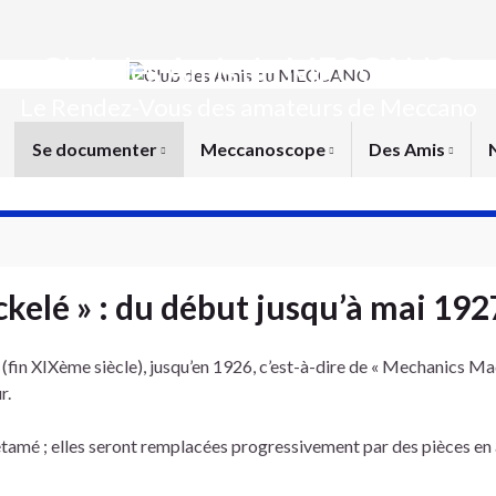
Club des Amis du MECCANO
Le Rendez-Vous des amateurs de Meccano
Se documenter
Meccanoscope
Des Amis
kelé » : du début jusqu’à mai 192
 (fin XIXème siècle), jusqu’en 1926, c’est-à-dire de « Mechanics M
r.
er étamé ; elles seront remplacées progressivement par des pièces en