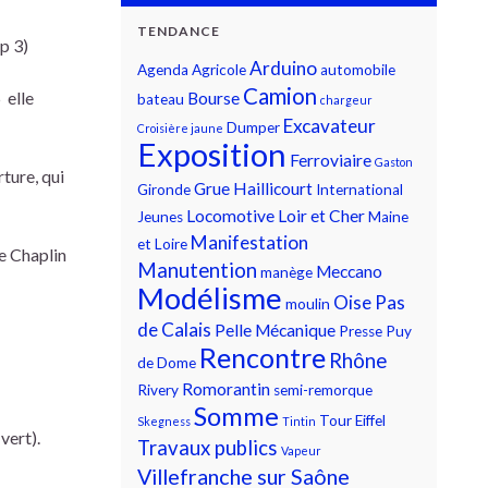
TENDANCE
p 3)
Arduino
Agenda
Agricole
automobile
Camion
 elle
Bourse
bateau
chargeur
Excavateur
Dumper
Croisière jaune
Exposition
Ferroviaire
Gaston
rture, qui
Grue
Haillicourt
Gironde
International
Locomotive
Loir et Cher
Jeunes
Maine
Manifestation
et Loire
e Chaplin
Manutention
Meccano
manège
Modélisme
Oise
Pas
moulin
de Calais
Pelle Mécanique
Presse
Puy
Rencontre
Rhône
de Dome
Romorantin
Rivery
semi-remorque
Somme
Tour Eiffel
Skegness
Tintin
vert).
Travaux publics
Vapeur
Villefranche sur Saône