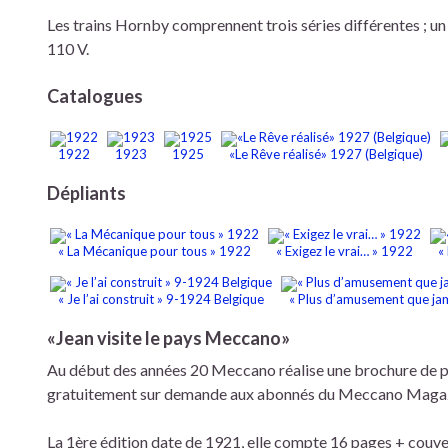
Les trains Hornby comprennent trois séries différentes ; un t
110 V.
Catalogues
1922
1923
1925
«Le Rêve réalisé» 1927 (Belgique)
Dépliants
« La Mécanique pour tous » 1922
« Exigez le vrai… » 1922
«
« Je l’ai construit » 9-1924 Belgique
« Plus d’amusement que ja
«Jean visite le pays Meccano»
Au début des années 20 Meccano réalise une brochure de pr
gratuitement sur demande aux abonnés du Meccano Magaz
La 1ère édition date de 1921, elle compte 16 pages + couve