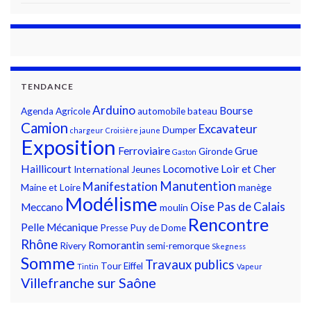
TENDANCE
Arduino
Bourse
Agenda
Agricole
automobile
bateau
Camion
Excavateur
Dumper
chargeur
Croisière jaune
Exposition
Ferroviaire
Grue
Gironde
Gaston
Haillicourt
Locomotive
Loir et Cher
International
Jeunes
Manutention
Manifestation
Maine et Loire
manège
Modélisme
Oise
Pas de Calais
Meccano
moulin
Rencontre
Pelle Mécanique
Presse
Puy de Dome
Rhône
Romorantin
Rivery
semi-remorque
Skegness
Somme
Travaux publics
Tour Eiffel
Tintin
Vapeur
Villefranche sur Saône