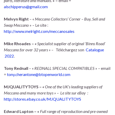
parts, literature and manuals.
» –
email =
alschipperus@gmail.com
Melvyn Right
– «
Meccano Collectors’ Corner – Buy, Sell and
Swap Meccano
» – Le site :
http://www.melright.com/meccanosales
Mike Rhoades –
«
Specialist supplier of original ‘Binns Road’
Meccano for over 32 years » –
Téléchargez son
Catalogue
2022
.
Tony Rednall
– «
REDNALL SPECIAL COMPATIBLES
» – email
=
tony.cherantone@btopenworld.com
MJQUALITYTOYS –
«
One of the UK’s leading suppliers of
Meccano and many more toys » – Le site sur eBay :
http://stores.ebay.co.uk/MJQUALITYTOYS
Edward Lupton – «
Full range of reproduction and pre-owned