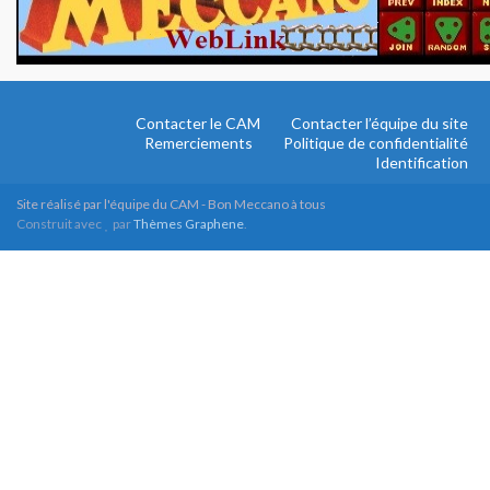
Contacter le CAM
Contacter l’équipe du site
Remerciements
Politique de confidentialité
Identification
Site réalisé par l'équipe du CAM - Bon Meccano à tous
Construit avec
par
Thèmes Graphene
.