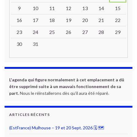
9
10
11
12
13
14
15
16
17
18
19
20
21
22
23
24
25
26
27
28
29
30
31
L'agenda qui figure normalement à cet emplacement a dû
être supprimé suite à un mauvais fonctionnement de sa
part.
Nous le réinstallerons dès qu'il aura été réparé.
ARTICLES RÉCENTS
(EstFrance) Mulhouse – 19 et 20 Sept. 2026 🗓 🗺