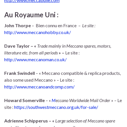
http://www.meccabulle.com
Au Royaume Uni :
John Thorpe
– Bien connu en France
– Le site :
http://www.meccanohobby.co.uk/
Dave Taylor – «
Trade mainly in Meccano spares, motors,
literature etc. from all periods
» –
Le site :
http://www.meccanoman.co.uk/
Frank Swindell
– « Meccano compatible & replica products,
also some used Meccano » – Le site :
http://www.meccanoandcomp.com/
Howard Somerville
– «
M
eccano Worldwide Mail O
rder
» – Le
site :
https://southwestmeccano.org.uk/for-sale/
Adrienne Schipperus – «
Large selection of Meccano spare