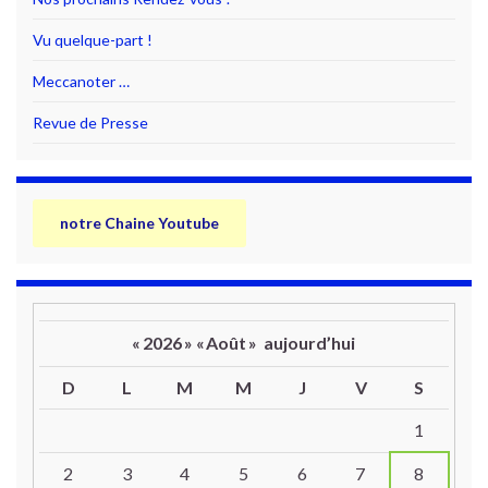
Vu quelque-part !
Meccanoter …
Revue de Presse
notre Chaine Youtube
«
2026
»
«
Août
»
aujourd’hui
D
L
M
M
J
V
S
Un calendrier d’évènements
1
2
3
4
5
6
7
8