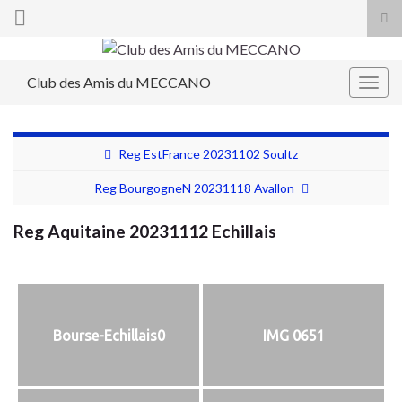
Tog
sea
Search for:
for
Club des Amis du MECCANO
Togg
navig
Reg EstFrance 20231102 Soultz
Reg BourgogneN 20231118 Avallon
Reg Aquitaine 20231112 Echillais
Bourse-Echillais0
IMG 0651