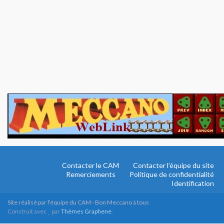
Contacter le CAM
Contacter l’équipe du site
Remerciements
Politique de confidentialité
Identification
Site réalisé par l'équipe du CAM - Bon Meccano à tous
Construit avec
par
Thèmes Graphene
.