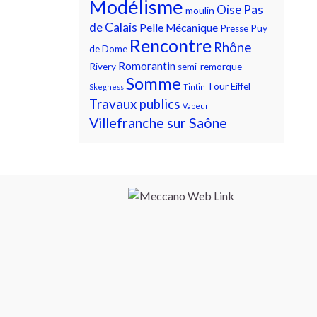
Modélisme
Oise
Pas
moulin
de Calais
Pelle Mécanique
Presse
Puy
Rencontre
Rhône
de Dome
Romorantin
Rivery
semi-remorque
Somme
Tour Eiffel
Skegness
Tintin
Travaux publics
Vapeur
Villefranche sur Saône