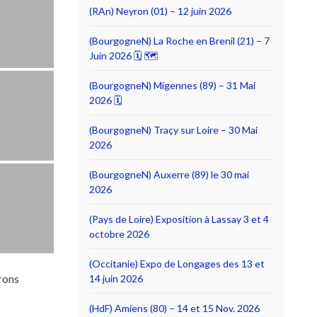
(RAn) Neyron (01) – 12 juin 2026
(BourgogneN) La Roche en Brenil (21) – 7
Juin 2026 🗓 🗺
(BourgogneN) Migennes (89) – 31 Mai
2026 🗓
(BourgogneN) Traçy sur Loire – 30 Mai
2026
(BourgogneN) Auxerre (89) le 30 mai
2026
(Pays de Loire) Exposition à Lassay 3 et 4
octobre 2026
(Occitanie) Expo de Longages des 13 et
erons
14 juin 2026
(HdF) Amiens (80) – 14 et 15 Nov. 2026