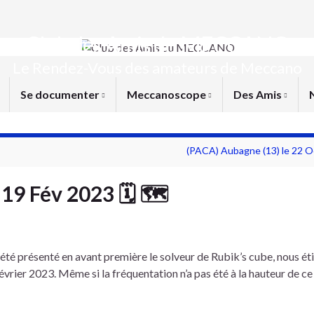
Club des Amis du MECCANO
Le Rendez-Vous des amateurs de Meccano
Se documenter
Meccanoscope
Des Amis
(PACA) Aubagne (13) le 22 O
 19 Fév 2023 🗓 🗺
 été présenté en avant première le solveur de Rubik’s cube, nous ét
évrier 2023. Même si la fréquentation n’a pas été à la hauteur de c