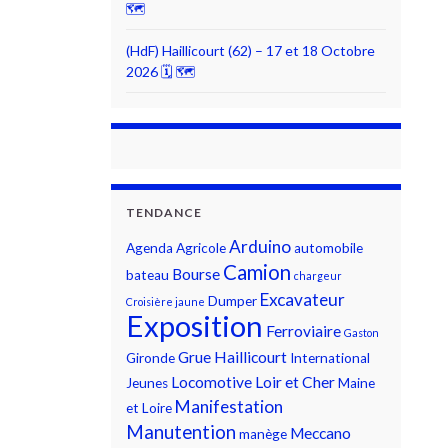
🗺
(HdF) Haillicourt (62) – 17 et 18 Octobre
2026 🗓 🗺
TENDANCE
Arduino
Agenda
Agricole
automobile
Camion
Bourse
bateau
chargeur
Excavateur
Dumper
Croisière jaune
Exposition
Ferroviaire
Gaston
Grue
Haillicourt
Gironde
International
Locomotive
Loir et Cher
Jeunes
Maine
Manifestation
et Loire
Manutention
Meccano
manège