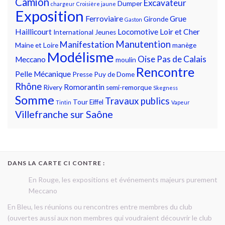
Camion
Excavateur
Dumper
chargeur
Croisière jaune
Exposition
Ferroviaire
Grue
Gironde
Gaston
Haillicourt
Locomotive
Loir et Cher
International
Jeunes
Manutention
Manifestation
Maine et Loire
manège
Modélisme
Oise
Pas de Calais
Meccano
moulin
Rencontre
Pelle Mécanique
Presse
Puy de Dome
Rhône
Romorantin
Rivery
semi-remorque
Skegness
Somme
Travaux publics
Tour Eiffel
Tintin
Vapeur
Villefranche sur Saône
DANS LA CARTE CI CONTRE :
En Rouge, les expositions et événements majeurs purement
Meccano
En Bleu, les réunions ou rencontres entre membres du club
(ouvertes aussi aux non membres qui voudraient découvrir le club