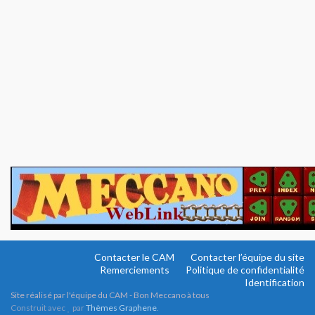
Contacter le CAM
Contacter l’équipe du site
Remerciements
Politique de confidentialité
Identification
Site réalisé par l'équipe du CAM - Bon Meccano à tous
Construit avec
par
Thèmes Graphene
.