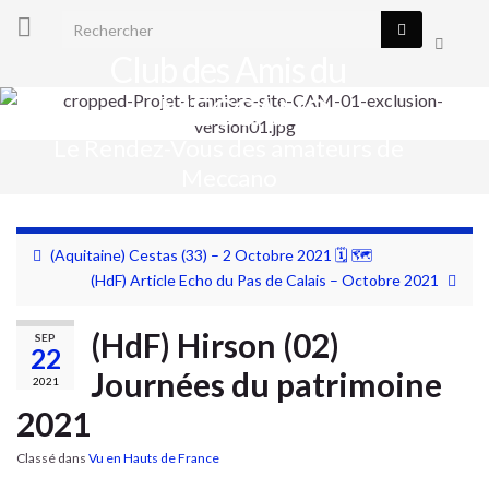
Search for:
Toggle
Club des Amis du
search
form
MECCANO
Le Rendez-Vous des amateurs de
Togg
Meccano
navig
(Aquitaine) Cestas (33) – 2 Octobre 2021 🗓 🗺
(HdF) Article Echo du Pas de Calais – Octobre 2021
(HdF) Hirson (02)
SEP
22
Journées du patrimoine
2021
2021
Classé dans
Vu en Hauts de France