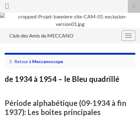
Tog
sea
Search for:
for
Club des Amis du MECCANO
Togg
navig
Retour à
Meccanoscope
de 1934 à 1954 – le Bleu quadrillé
Période alphabétique (09-1934 à fin
1937): Les boites principales