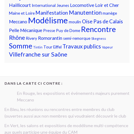
Haillicourt
Locomotive
Loir et Cher
International
Jeunes
Manutention
Manifestation
Maine et Loire
manège
Modélisme
Oise
Pas de Calais
Meccano
moulin
Rencontre
Pelle Mécanique
Presse
Puy de Dome
Rhône
Romorantin
Rivery
semi-remorque
Skegness
Somme
Travaux publics
Tour Eiffel
Tintin
Vapeur
Villefranche sur Saône
DANS LA CARTE CI CONTRE :
En Rouge, les expositions et événements majeurs purement
Meccano
En Bleu, les réunions ou rencontres entre membres du club
(ouvertes aussi aux non membres qui voudraient découvrir le club
En Vert, les salons et expositions de modélisme multi-compétence
aux quels participe une équipe du CAM