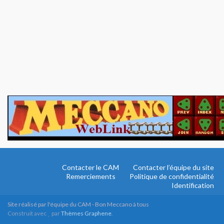
Contacter le CAM
Contacter l’équipe du site
Remerciements
Politique de confidentialité
Identification
Site réalisé par l'équipe du CAM - Bon Meccano à tous
Construit avec
par
Thèmes Graphene
.