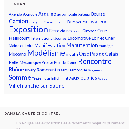
TENDANCE
Arduino
Bourse
Agenda
Agricole
automobile
bateau
Camion
Excavateur
Dumper
chargeur
Croisière jaune
Exposition
Ferroviaire
Grue
Gironde
Gaston
Haillicourt
Locomotive
Loir et Cher
International
Jeunes
Manutention
Manifestation
Maine et Loire
manège
Modélisme
Oise
Pas de Calais
Meccano
moulin
Rencontre
Pelle Mécanique
Presse
Puy de Dome
Rhône
Romorantin
Rivery
semi-remorque
Skegness
Somme
Travaux publics
Tour Eiffel
Tintin
Vapeur
Villefranche sur Saône
DANS LA CARTE CI CONTRE :
En Rouge, les expositions et événements majeurs purement