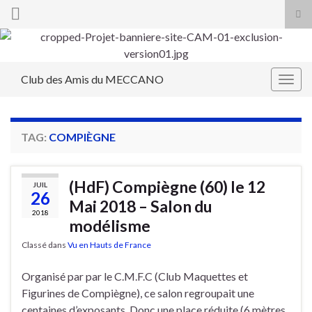
Tog
sea
Search for:
for
Club des Amis du MECCANO
Togg
navig
TAG:
COMPIÈGNE
(HdF) Compiègne (60) le 12
JUIL
26
Mai 2018 – Salon du
2018
modélisme
Classé dans
Vu en Hauts de France
Organisé par par le C.M.F.C (Club Maquettes et
Figurines de Compiègne), ce salon regroupait une
centaines d’exposants. Donc une place réduite (6 mètres