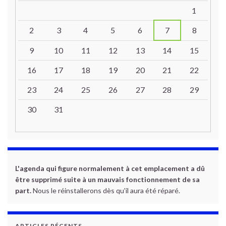
Un calendrier d’évènements
1
2
3
4
5
6
7
8
9
10
11
12
13
14
15
16
17
18
19
20
21
22
23
24
25
26
27
28
29
30
31
L'agenda qui figure normalement à cet emplacement a dû
être supprimé suite à un mauvais fonctionnement de sa
part.
Nous le réinstallerons dès qu'il aura été réparé.
ARTICLES RÉCENTS