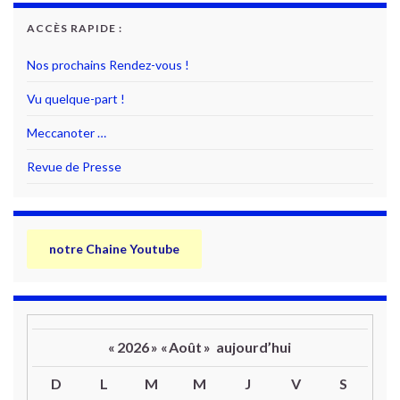
ACCÈS RAPIDE :
Nos prochains Rendez-vous !
Vu quelque-part !
Meccanoter …
Revue de Presse
notre Chaine Youtube
«
2026
»
«
Août
»
aujourd’hui
D
L
M
M
J
V
S