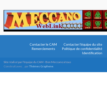
Contacter le CAM
Contacter l’équipe du site
Remerciements
Politique de confidentialité
Identification
Site réalisé par l'équipe du CAM - Bon Meccano à tous
Construit avec
par
Thèmes Graphene
.