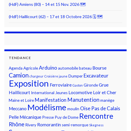
(HdF) Amiens (80) – 14 et 15 Nov. 2026 🗺
(HdF) Haillicourt (62) – 17 et 18 Octobre 2026 🗓 🗺
TENDANCE
Arduino
Bourse
Agenda
Agricole
automobile
bateau
Camion
Excavateur
Dumper
chargeur
Croisière jaune
Exposition
Ferroviaire
Grue
Gironde
Gaston
Haillicourt
Locomotive
Loir et Cher
International
Jeunes
Manutention
Manifestation
Maine et Loire
manège
Modélisme
Oise
Pas de Calais
Meccano
moulin
Rencontre
Pelle Mécanique
Presse
Puy de Dome
Rhône
Romorantin
Rivery
semi-remorque
Skegness