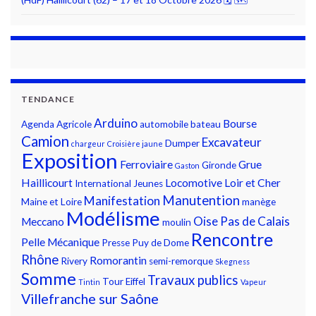
TENDANCE
Arduino
Bourse
Agenda
Agricole
automobile
bateau
Camion
Excavateur
Dumper
chargeur
Croisière jaune
Exposition
Ferroviaire
Grue
Gironde
Gaston
Haillicourt
Locomotive
Loir et Cher
International
Jeunes
Manutention
Manifestation
Maine et Loire
manège
Modélisme
Oise
Pas de Calais
Meccano
moulin
Rencontre
Pelle Mécanique
Presse
Puy de Dome
Rhône
Romorantin
Rivery
semi-remorque
Skegness
Somme
Travaux publics
Tour Eiffel
Tintin
Vapeur
Villefranche sur Saône