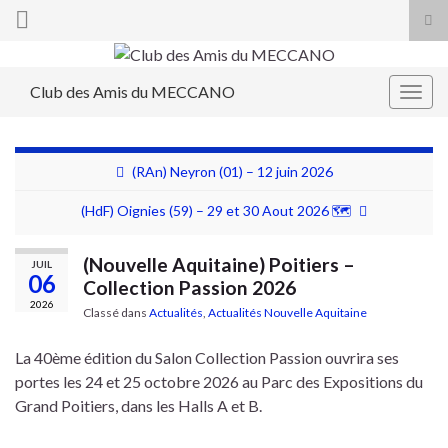
Tog
sea
Search for:
for
Club des Amis du MECCANO
Togg
navig
(RAn) Neyron (01) – 12 juin 2026
(HdF) Oignies (59) – 29 et 30 Aout 2026 🗺
(Nouvelle Aquitaine) Poitiers –
JUIL
06
Collection Passion 2026
2026
Classé dans
Actualités
,
Actualités Nouvelle Aquitaine
La 40ème édition du Salon Collection Passion ouvrira ses
portes les 24 et 25 octobre 2026 au Parc des Expositions du
Grand Poitiers, dans les Halls A et B.