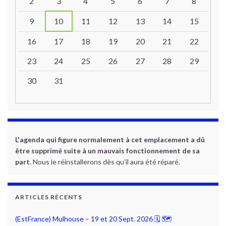
2
3
4
5
6
7
8
9
10
11
12
13
14
15
16
17
18
19
20
21
22
23
24
25
26
27
28
29
30
31
L'agenda qui figure normalement à cet emplacement a dû
être supprimé suite à un mauvais fonctionnement de sa
part.
Nous le réinstallerons dès qu'il aura été réparé.
ARTICLES RÉCENTS
(EstFrance) Mulhouse – 19 et 20 Sept. 2026 🗓 🗺