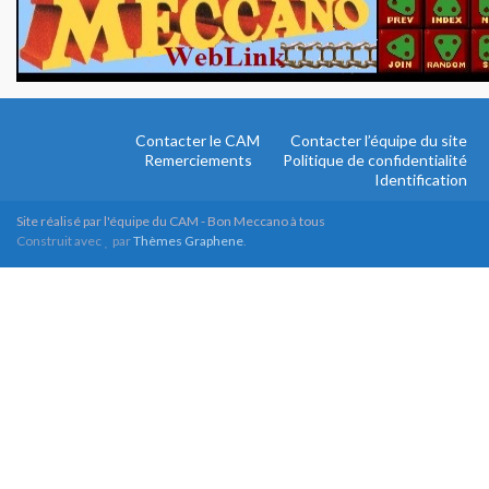
Contacter le CAM
Contacter l’équipe du site
Remerciements
Politique de confidentialité
Identification
Site réalisé par l'équipe du CAM - Bon Meccano à tous
Construit avec
par
Thèmes Graphene
.