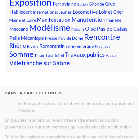
Exposition
Ferroviaire
Grue
Gironde
Gaston
Haillicourt
Locomotive
Loir et Cher
International
Jeunes
Manutention
Manifestation
Maine et Loire
manège
Modélisme
Oise
Pas de Calais
Meccano
moulin
Rencontre
Pelle Mécanique
Presse
Puy de Dome
Rhône
Romorantin
Rivery
semi-remorque
Skegness
Somme
Travaux publics
Tour Eiffel
Tintin
Vapeur
Villefranche sur Saône
DANS LA CARTE CI CONTRE :
En Rouge, les expositions et événements majeurs purement
Meccano
En Bleu, les réunions ou rencontres entre membres du club
(ouvertes aussi aux non membres qui voudraient découvrir le club
En Vert, les salons et expositions de modélisme multi-compétence