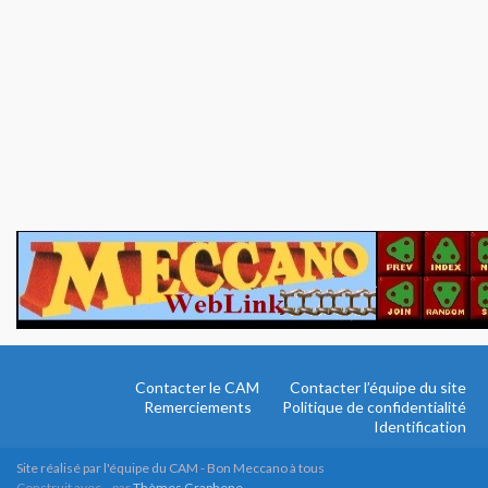
Contacter le CAM
Contacter l’équipe du site
Remerciements
Politique de confidentialité
Identification
Site réalisé par l'équipe du CAM - Bon Meccano à tous
Construit avec
par
Thèmes Graphene
.