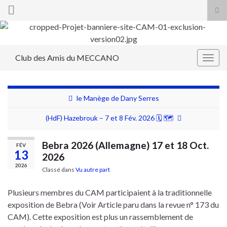
Tog
sea
Search for:
for
Club des Amis du MECCANO
Togg
navig
le Manège de Dany Serres
(HdF) Hazebrouk – 7 et 8 Fév. 2026 🗓 🗺
Bebra 2026 (Allemagne) 17 et 18 Oct.
FÉV
13
2026
2026
Classé dans
Vu autre part
Plusieurs membres du CAM participaient à la traditionnelle
exposition de Bebra (Voir Article paru dans la revue n° 173 du
CAM). Cette exposition est plus un rassemblement de