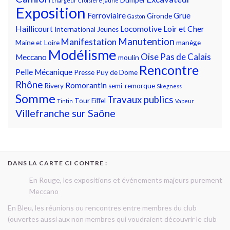
chargeur
Croisière jaune
Exposition
Ferroviaire
Grue
Gironde
Gaston
Haillicourt
Locomotive
Loir et Cher
International
Jeunes
Manutention
Manifestation
Maine et Loire
manège
Modélisme
Oise
Pas de Calais
Meccano
moulin
Rencontre
Pelle Mécanique
Presse
Puy de Dome
Rhône
Romorantin
Rivery
semi-remorque
Skegness
Somme
Travaux publics
Tour Eiffel
Tintin
Vapeur
Villefranche sur Saône
DANS LA CARTE CI CONTRE :
En Rouge, les expositions et événements majeurs purement
Meccano
En Bleu, les réunions ou rencontres entre membres du club
(ouvertes aussi aux non membres qui voudraient découvrir le club