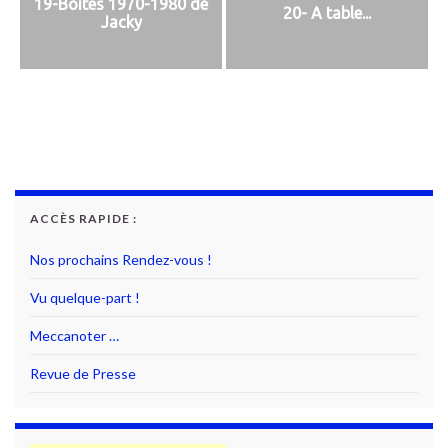
19-Boites 1970-1980 de
20- A table...
Jacky
ACCÈS RAPIDE :
Nos prochains Rendez-vous !
Vu quelque-part !
Meccanoter …
Revue de Presse