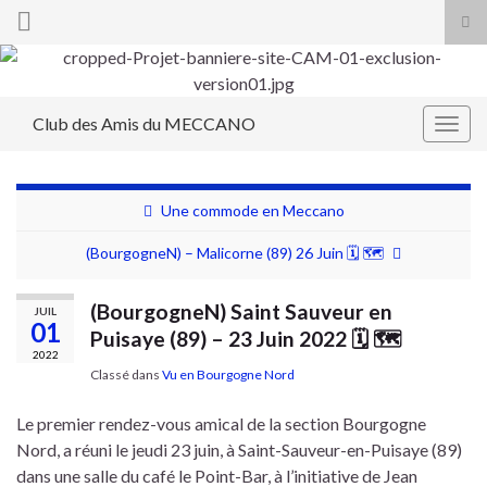
Tog
sea
Search for:
for
Club des Amis du MECCANO
Togg
navig
Une commode en Meccano
(BourgogneN) – Malicorne (89) 26 Juin 🗓 🗺
(BourgogneN) Saint Sauveur en
JUIL
01
Puisaye (89) – 23 Juin 2022 🗓 🗺
2022
Classé dans
Vu en Bourgogne Nord
Le premier rendez-vous amical de la section Bourgogne
Nord, a réuni le jeudi 23 juin, à Saint-Sauveur-en-Puisaye (89)
dans une salle du café le Point-Bar, à l’initiative de Jean