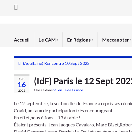
Accueil
Le CAM
En Régions
Meccanoter
(Aquitaine) Rencontre 10 Sept 2022
(IdF) Paris le 12 Sept 202
SEP
16
Classé dans
Vu en Ile de France
2022
Le 12 septembre, la section Ile-de-France a repris ses réuni
Covid, un taux de participation très encourageant.
En effet,nous étions….13 à table !
Étaient présents :Jean Jacques Cavalaro, Marc Bizet,Rob
David,Georges Levon, Patrick Le Dall et son épouse, Jean 