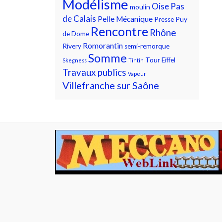
Modélisme
Oise
Pas
moulin
de Calais
Pelle Mécanique
Presse
Puy
Rencontre
Rhône
de Dome
Romorantin
Rivery
semi-remorque
Somme
Tour Eiffel
Skegness
Tintin
Travaux publics
Vapeur
Villefranche sur Saône