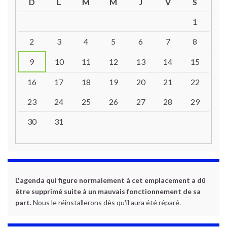
D
L
M
M
J
V
S
Un calendrier d’évènements
1
2
3
4
5
6
7
8
9
10
11
12
13
14
15
16
17
18
19
20
21
22
23
24
25
26
27
28
29
30
31
L'agenda qui figure normalement à cet emplacement a dû
être supprimé suite à un mauvais fonctionnement de sa
part.
Nous le réinstallerons dès qu'il aura été réparé.