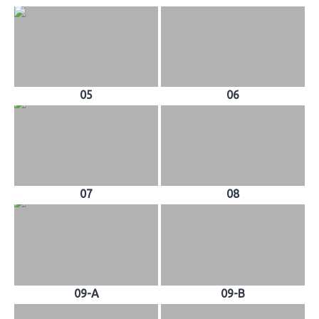
05
06
07
08
09-A
09-B