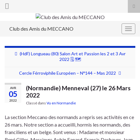
Tog
sea
Search for:
for
Club des Amis du MECCANO
Togg
navig
(HdF) Longueau (80) Salon Art et Passion les 2 et 3 Avr
2022 🗓 🗺
Cercle Férroviphile Européen – N°144 – Mas 2022
(Normandie) Menneval (27) le 26 Mars
AVR
05
2022
2022
Classé dans
Vu en Normandie
La section Meccano des normands a repris ses activités en ce
26 mars. Notre section a accueilli, hormis les normands, des
franciliens et un belge. Sont venus : Madame et monsieur
René Gilles, Messieurs Aubin Fanard, Francis Deshayes. Jean-