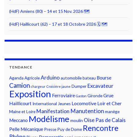
(HdF) Amiens (80) – 14 et 15 Nov. 2026 🗺
(HdF) Haillicourt (62) – 17 et 18 Octobre 2026 🗓 🗺
TENDANCE
Arduino
Bourse
Agenda
Agricole
automobile
bateau
Camion
Excavateur
Dumper
chargeur
Croisière jaune
Exposition
Ferroviaire
Grue
Gironde
Gaston
Haillicourt
Locomotive
Loir et Cher
International
Jeunes
Manutention
Manifestation
Maine et Loire
manège
Modélisme
Oise
Pas de Calais
Meccano
moulin
Rencontre
Pelle Mécanique
Presse
Puy de Dome
Rhône