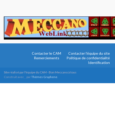
Contacter le CAM
Contacter l’équipe du site
Remerciements
Politique de confidentialité
Identification
Site réalisé par l'équipe du CAM - Bon Meccano à tous
Construit avec
par
Thèmes Graphene
.