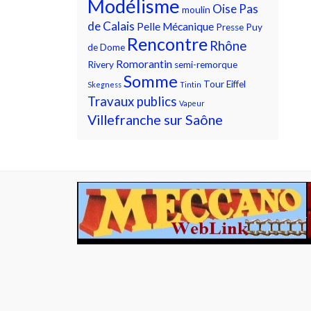
Modélisme
Oise
Pas
moulin
de Calais
Pelle Mécanique
Presse
Puy
Rencontre
Rhône
de Dome
Romorantin
Rivery
semi-remorque
Somme
Tour Eiffel
Skegness
Tintin
Travaux publics
Vapeur
Villefranche sur Saône