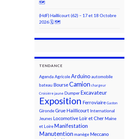
🗺
(HdF) Haillicourt (62) – 17 et 18 Octobre
2026 🗓 🗺
TENDANCE
Arduino
Agenda
Agricole
automobile
Camion
Bourse
bateau
chargeur
Excavateur
Dumper
Croisière jaune
Exposition
Ferroviaire
Gaston
Grue
Haillicourt
Gironde
International
Locomotive
Loir et Cher
Jeunes
Maine
Manifestation
et Loire
Manutention
Meccano
manège