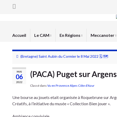
Accueil
Le CAM
En Régions
Meccanoter
(Bretagne) Saint Aubin du Cormier le 8 Mai 2022 🗓 🗺
(PACA) Puget sur Argens
MAI
06
2022
Classé dans
Vu en Provence Alpes Côte d'Azur
Une bourse au jouets etait organisée à Roquebrune sur Arge
Créatifs, à l’initiative du musée « Collection Bien jouer ».
Ambiance conviviale …