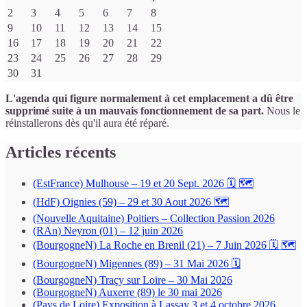
calendrier
2
3
4
5
6
7
8
d’évènements
9
10
11
12
13
14
15
16
17
18
19
20
21
22
23
24
25
26
27
28
29
30
31
L'agenda qui figure normalement à cet emplacement a dû être
supprimé suite à un mauvais fonctionnement de sa part.
Nous le
réinstallerons dès qu'il aura été réparé.
Articles récents
(EstFrance) Mulhouse – 19 et 20 Sept. 2026 🗓 🗺
(HdF) Oignies (59) – 29 et 30 Aout 2026 🗺
(Nouvelle Aquitaine) Poitiers – Collection Passion 2026
(RAn) Neyron (01) – 12 juin 2026
(BourgogneN) La Roche en Brenil (21) – 7 Juin 2026 🗓 🗺
(BourgogneN) Migennes (89) – 31 Mai 2026 🗓
(BourgogneN) Traçy sur Loire – 30 Mai 2026
(BourgogneN) Auxerre (89) le 30 mai 2026
(Pays de Loire) Exposition à Lassay 3 et 4 octobre 2026