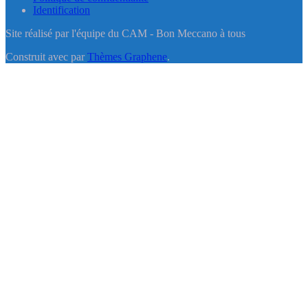
Identification
Site réalisé par l'équipe du CAM - Bon Meccano à tous
Construit avec
par
Thèmes Graphene
.