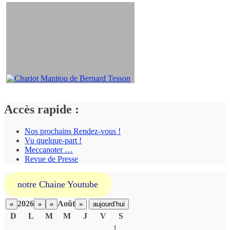
Accès rapide :
Nos prochains Rendez-vous !
Vu quelque-part !
Meccanoter …
Revue de Presse
notre Chaine Youtube
2026
Août
«
»
«
»
aujourd’hui
D
L
M
M
J
V
S
Un
1