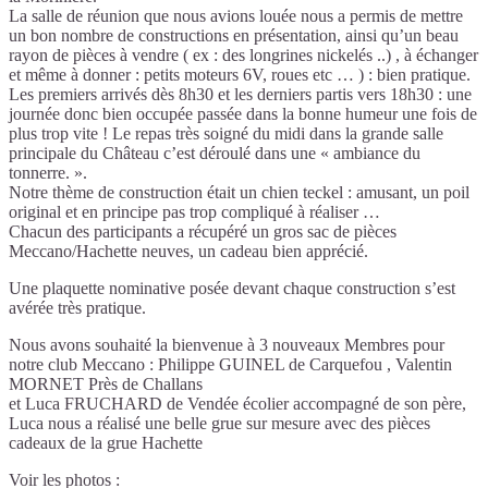
La salle de réunion que nous avions louée nous a permis de mettre
un bon nombre de constructions en présentation, ainsi qu’un beau
rayon de pièces à vendre ( ex : des longrines nickelés ..) , à échanger
et même à donner : petits moteurs 6V, roues etc … ) : bien pratique.
Les premiers arrivés dès 8h30 et les derniers partis vers 18h30 : une
journée donc bien occupée passée dans la bonne humeur une fois de
plus trop vite ! Le repas très soigné du midi dans la grande salle
principale du Château c’est déroulé dans une « ambiance du
tonnerre. ».
Notre thème de construction était un chien teckel : amusant, un poil
original et en principe pas trop compliqué à réaliser …
Chacun des participants a récupéré un gros sac de pièces
Meccano/Hachette neuves, un cadeau bien apprécié.
Une plaquette nominative posée devant chaque construction s’est
avérée très pratique.
Nous avons souhaité la bienvenue à 3 nouveaux Membres pour
notre club Meccano : Philippe GUINEL de Carquefou , Valentin
MORNET Près de Challans
et Luca FRUCHARD de Vendée écolier accompagné de son père,
Luca nous a réalisé une belle grue sur mesure avec des pièces
cadeaux de la grue Hachette
Voir les photos :