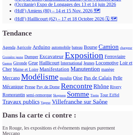
(Occitanie) Expo de Longages des 13 et 14 juin 2026
(HdF) Amiens (80) – 14 et 15 Nov. 2026 🗺
(HdF) Haillicourt (62) – 17 et 18 Octobre 2026 🗓 🗺
Tendance
Camion
Arduino
Bourse
Agenda
Agricole
automobile
bateau
chargeur
Exposition
Excavateur
Ferroviaire
Dumper
Croisière jaune
Grue
Haillicourt
Locomotive
Loir et
Gironde
International
Jeunes
Gaston
Manutention
Manifestation
Cher
Maine et Loire
manège
Modélisme
Oise
Pas de Calais
Meccano
Pelle
moulin
Rencontre
Rhône
Mécanique
Presse
Puy de Dome
Rivery
Somme
Romorantin
semi-remorque
Tour Eiffel
Skegness
Tintin
Villefranche sur Saône
Travaux publics
Vapeur
Dans la carte ci contre :
En Rouge, les expositions et événements majeurs purement
Meccano