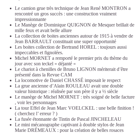
Le camion grue très technique de Jean René MONTRON a
rencontré un gros succès : une construction vraiment
impressionnante
Le Manège de Dominique QUIGNON de Mesquer brillait de
mille feux et avait belle allure
La collection de boites anciennes autour de 1915 à vendre de
Jean BARRAULT constituait une super opportunité
Les boites collection de Bertrand HOREL : toujours aussi
impeccables et fignolées.
Michel MORNET a remporté le premier prix du thème du
jour avec son teckel « déjanté «
Le chariot à chenilles de Bruno LIGNON mériterait d’être
présenté dans la Revue CAM
La locomotive de Daniel CHASSÉ imposait le respect
La grue ancienne d’Alain ROULEAU avait une double
valeur historique : réalisée par son père il y a ½ siècle
Le manège de Michel MORNET : très soigné de belle facture
, voir les personnages
La tour Effel de Jean Marc VOELCKEL : une belle finition !
( cherchez l’ erreur ? )
La fusée étonnante de Tintin de Pascal JINCHELEAU
Le mini mécanographe captivant à double stylos de Jean
Marie DRÉMEAUX : pour la création de belles rosaces