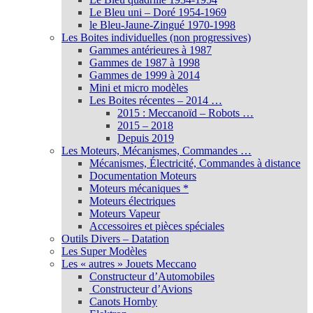
Le Bleu uni – Doré 1954-1969
le Bleu-Jaune-Zingué 1970-1998
Les Boites individuelles (non progressives)
Gammes antérieures à 1987
Gammes de 1987 à 1998
Gammes de 1999 à 2014
Mini et micro modèles
Les Boites récentes – 2014 …
2015 : Meccanoïd – Robots …
2015 – 2018
Depuis 2019
Les Moteurs, Mécanismes, Commandes …
Mécanismes, Électricité, Commandes à distance
Documentation Moteurs
Moteurs mécaniques *
Moteurs électriques
Moteurs Vapeur
Accessoires et pièces spéciales
Outils Divers – Datation
Les Super Modèles
Les « autres » Jouets Meccano
Constructeur d’Automobiles
Constructeur d’Avions
Canots Hornby