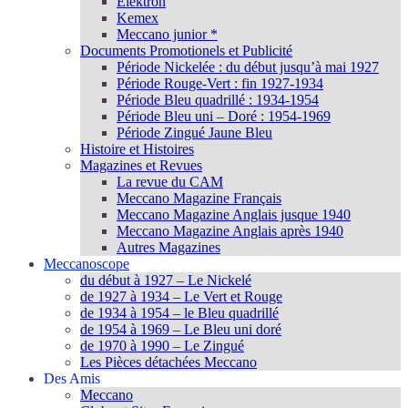
Elektron
Kemex
Meccano junior *
Documents Promotionels et Publicité
Période Nickelée : du début jusqu’à mai 1927
Période Rouge-Vert : fin 1927-1934
Période Bleu quadrillé : 1934-1954
Période Bleu uni – Doré : 1954-1969
Période Zingué Jaune Bleu
Histoire et Histoires
Magazines et Revues
La revue du CAM
Meccano Magazine Français
Meccano Magazine Anglais jusque 1940
Meccano Magazine Anglais après 1940
Autres Magazines
Meccanoscope
du début à 1927 – Le Nickelé
de 1927 à 1934 – Le Vert et Rouge
de 1934 à 1954 – le Bleu quadrillé
de 1954 à 1969 – Le Bleu uni doré
de 1970 à 1990 – Le Zingué
Les Pièces détachées Meccano
Des Amis
Meccano