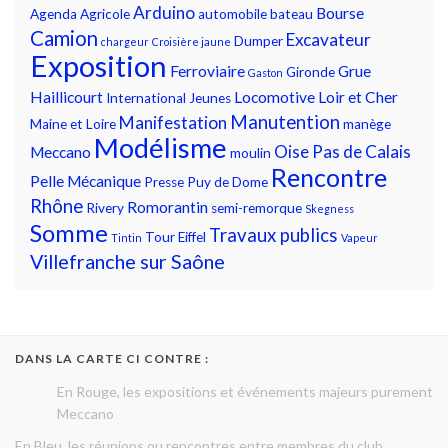
Arduino
Bourse
Agenda
Agricole
automobile
bateau
Camion
Excavateur
Dumper
chargeur
Croisière jaune
Exposition
Ferroviaire
Grue
Gironde
Gaston
Haillicourt
Locomotive
Loir et Cher
International
Jeunes
Manutention
Manifestation
Maine et Loire
manège
Modélisme
Oise
Pas de Calais
Meccano
moulin
Rencontre
Pelle Mécanique
Presse
Puy de Dome
Rhône
Romorantin
Rivery
semi-remorque
Skegness
Somme
Travaux publics
Tour Eiffel
Tintin
Vapeur
Villefranche sur Saône
DANS LA CARTE CI CONTRE :
En Rouge, les expositions et événements majeurs purement
Meccano
En Bleu, les réunions ou rencontres entre membres du club