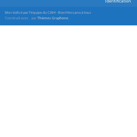
Identification
Site réalisé par l'équipe du CAM - Bon Meccano à tous
Construit avec
par
Thèmes Graphene
.