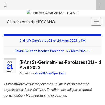
Tog
sea
Search for:
for
Club des Amis du MECCANO
Togg
navig
(HdF) Oignies les 25 et 26 Mars 2023 🗓 🗺
(RAn) FR3 chez Jacques Baranger – 27 Mars 2023
(RAn) St-Germain-les-Paroisses (01) – 1
AVR
21
Avril 2023
2023
Classé dans
Vu en Rhône-Alpes Nord
« Exposition avec un diaporama sur l’histoire du Meccano
organisée par Peter Sullivan. Excellent accueil par le comité
d’organisation. Nous étions cinq exposants.