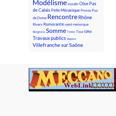
Modélisme
Oise
Pas
moulin
de Calais
Pelle Mécanique
Presse
Puy
Rencontre
Rhône
de Dome
Romorantin
Rivery
semi-remorque
Somme
Tour Eiffel
Skegness
Tintin
Travaux publics
Vapeur
Villefranche sur Saône