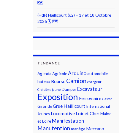
🗺
(HdF) Haillicourt (62) – 17 et 18 Octobre
2026 🗓 🗺
TENDANCE
Arduino
Agenda
Agricole
automobile
Camion
Bourse
bateau
chargeur
Excavateur
Dumper
Croisière jaune
Exposition
Ferroviaire
Gaston
Grue
Haillicourt
Gironde
International
Locomotive
Loir et Cher
Jeunes
Maine
Manifestation
et Loire
Manutention
Meccano
manège