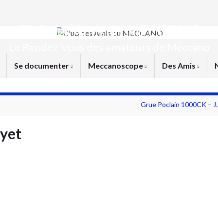
Club des Amis du MECCANO
Le Rendez-Vous des amateurs de Meccano
Se documenter
Meccanoscope
Des Amis
Grue Poclain 1000CK – J.
eyet