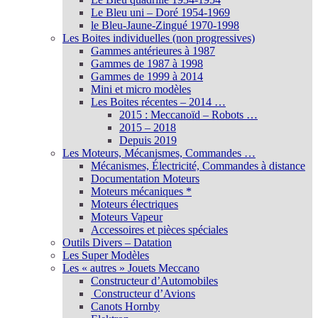
Le Bleu uni – Doré 1954-1969
le Bleu-Jaune-Zingué 1970-1998
Les Boites individuelles (non progressives)
Gammes antérieures à 1987
Gammes de 1987 à 1998
Gammes de 1999 à 2014
Mini et micro modèles
Les Boites récentes – 2014 …
2015 : Meccanoïd – Robots …
2015 – 2018
Depuis 2019
Les Moteurs, Mécanismes, Commandes …
Mécanismes, Électricité, Commandes à distance
Documentation Moteurs
Moteurs mécaniques *
Moteurs électriques
Moteurs Vapeur
Accessoires et pièces spéciales
Outils Divers – Datation
Les Super Modèles
Les « autres » Jouets Meccano
Constructeur d’Automobiles
Constructeur d’Avions
Canots Hornby