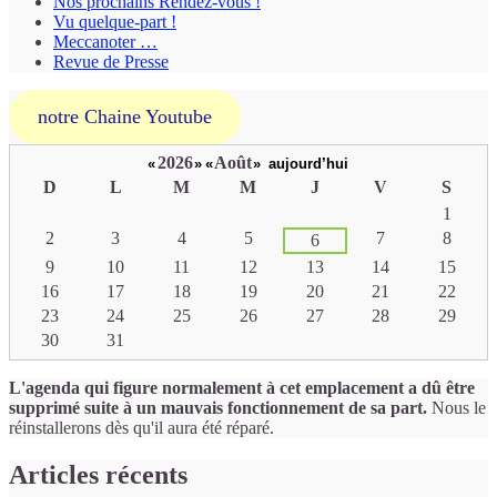
Nos prochains Rendez-vous !
Vu quelque-part !
Meccanoter …
Revue de Presse
notre Chaine Youtube
2026
Août
«
»
«
»
aujourd’hui
D
L
M
M
J
V
S
Un
1
calendrier
2
3
4
5
7
8
6
d’évènements
9
10
11
12
13
14
15
16
17
18
19
20
21
22
23
24
25
26
27
28
29
30
31
L'agenda qui figure normalement à cet emplacement a dû être
supprimé suite à un mauvais fonctionnement de sa part.
Nous le
réinstallerons dès qu'il aura été réparé.
Articles récents