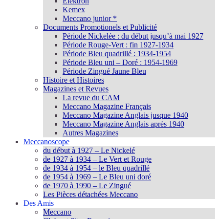
Elektron
Kemex
Meccano junior *
Documents Promotionels et Publicité
Période Nickelée : du début jusqu’à mai 1927
Période Rouge-Vert : fin 1927-1934
Période Bleu quadrillé : 1934-1954
Période Bleu uni – Doré : 1954-1969
Période Zingué Jaune Bleu
Histoire et Histoires
Magazines et Revues
La revue du CAM
Meccano Magazine Français
Meccano Magazine Anglais jusque 1940
Meccano Magazine Anglais après 1940
Autres Magazines
Meccanoscope
du début à 1927 – Le Nickelé
de 1927 à 1934 – Le Vert et Rouge
de 1934 à 1954 – le Bleu quadrillé
de 1954 à 1969 – Le Bleu uni doré
de 1970 à 1990 – Le Zingué
Les Pièces détachées Meccano
Des Amis
Meccano