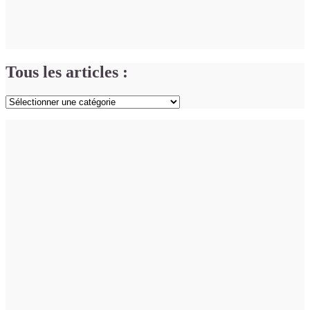
Tous les articles :
Tous
les
articles
: