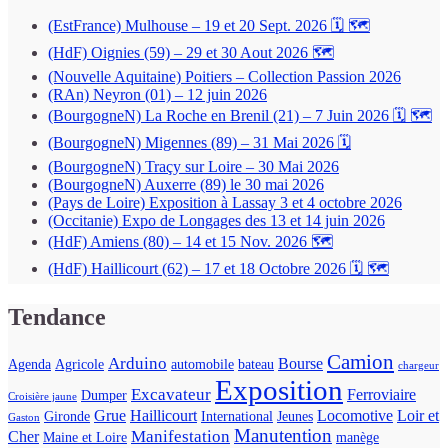
(EstFrance) Mulhouse – 19 et 20 Sept. 2026 🗓 🗺
(HdF) Oignies (59) – 29 et 30 Aout 2026 🗺
(Nouvelle Aquitaine) Poitiers – Collection Passion 2026
(RAn) Neyron (01) – 12 juin 2026
(BourgogneN) La Roche en Brenil (21) – 7 Juin 2026 🗓 🗺
(BourgogneN) Migennes (89) – 31 Mai 2026 🗓
(BourgogneN) Traçy sur Loire – 30 Mai 2026
(BourgogneN) Auxerre (89) le 30 mai 2026
(Pays de Loire) Exposition à Lassay 3 et 4 octobre 2026
(Occitanie) Expo de Longages des 13 et 14 juin 2026
(HdF) Amiens (80) – 14 et 15 Nov. 2026 🗺
(HdF) Haillicourt (62) – 17 et 18 Octobre 2026 🗓 🗺
Tendance
Camion
Arduino
Bourse
Agenda
Agricole
automobile
bateau
chargeur
Exposition
Excavateur
Ferroviaire
Dumper
Croisière jaune
Grue
Haillicourt
Locomotive
Loir et
Gironde
International
Jeunes
Gaston
Manutention
Manifestation
Cher
Maine et Loire
manège