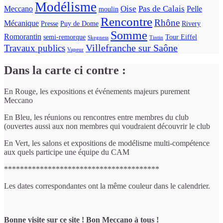
Modélisme
Oise
Pas de Calais
Meccano
Pelle
moulin
Rencontre
Rhône
Mécanique
Presse
Puy de Dome
Rivery
Somme
Romorantin
semi-remorque
Tour Eiffel
Skegness
Tintin
Villefranche sur Saône
Travaux publics
Vapeur
Dans la carte ci contre :
En Rouge, les expositions et événements majeurs purement
Meccano
En Bleu, les réunions ou rencontres entre membres du club
(ouvertes aussi aux non membres qui voudraient découvrir le club
En Vert, les salons et expositions de modélisme multi-compétence
aux quels participe une équipe du CAM
***************************************
Les dates correspondantes ont la même couleur dans le calendrier.
Bonne visite sur ce site ! Bon Meccano à tous !