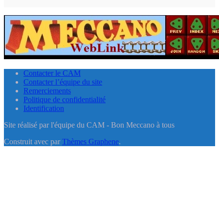
Contacter le CAM
Contacter l’équipe du site
Remerciements
Politique de confidentialité
Identification
Site réalisé par l'équipe du CAM - Bon Meccano à tous
Construit avec
par
Thèmes Graphene
.