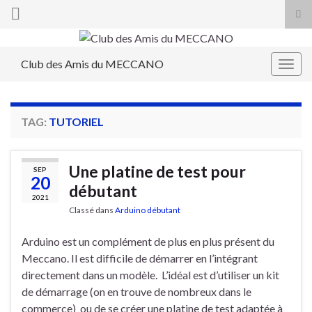
Tog
sea
Search for:
for
Club des Amis du MECCANO
Togg
navig
TAG:
TUTORIEL
Une platine de test pour
SEP
20
débutant
2021
Classé dans
Arduino débutant
Arduino est un complément de plus en plus présent du
Meccano. Il est difficile de démarrer en l’intégrant
directement dans un modèle. L’idéal est d’utiliser un kit
de démarrage (on en trouve de nombreux dans le
commerce) ou de se créer une platine de test adaptée à