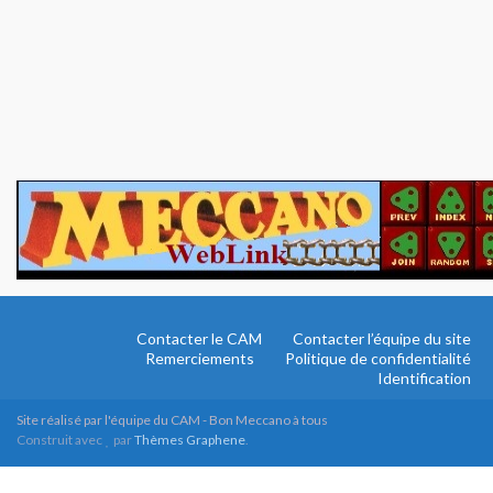
Contacter le CAM
Contacter l’équipe du site
Remerciements
Politique de confidentialité
Identification
Site réalisé par l'équipe du CAM - Bon Meccano à tous
Construit avec
par
Thèmes Graphene
.