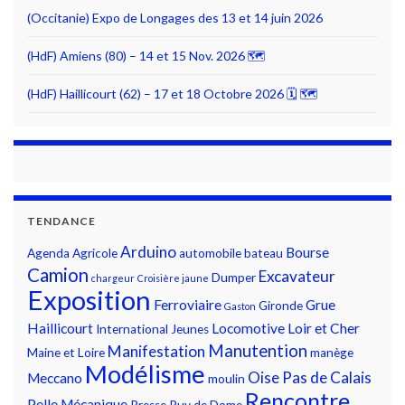
(Occitanie) Expo de Longages des 13 et 14 juin 2026
(HdF) Amiens (80) – 14 et 15 Nov. 2026 🗺
(HdF) Haillicourt (62) – 17 et 18 Octobre 2026 🗓 🗺
TENDANCE
Arduino
Bourse
Agenda
Agricole
automobile
bateau
Camion
Excavateur
Dumper
chargeur
Croisière jaune
Exposition
Ferroviaire
Grue
Gironde
Gaston
Haillicourt
Locomotive
Loir et Cher
International
Jeunes
Manutention
Manifestation
Maine et Loire
manège
Modélisme
Oise
Pas de Calais
Meccano
moulin
Rencontre
Pelle Mécanique
Presse
Puy de Dome