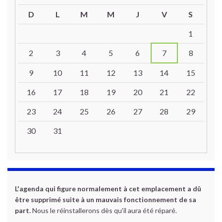
D
L
M
M
J
V
S
Un calendrier d’évènements
1
2
3
4
5
6
7
8
9
10
11
12
13
14
15
16
17
18
19
20
21
22
23
24
25
26
27
28
29
30
31
L'agenda qui figure normalement à cet emplacement a dû
être supprimé suite à un mauvais fonctionnement de sa
part.
Nous le réinstallerons dès qu'il aura été réparé.