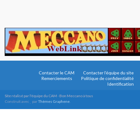
Contacter le CAM
Contacter l’équipe du site
Remerciements
Politique de confidentialité
Identification
Site réalisé par l'équipe du CAM - Bon Meccano à tous
Construit avec
par
Thèmes Graphene
.