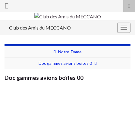
Tog
sea
Search for:
for
Club des Amis du MECCANO
Togg
navig
Notre-Dame
Doc gammes avions boîtes 0
Doc gammes avions boîtes 00