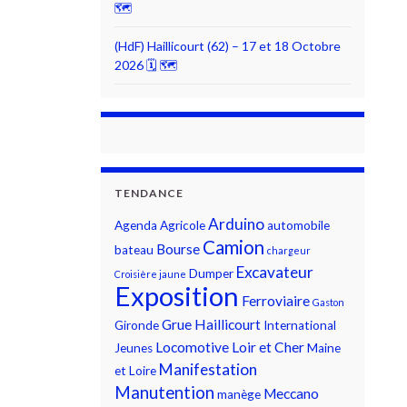
🗺
(HdF) Haillicourt (62) – 17 et 18 Octobre
2026 🗓 🗺
TENDANCE
Arduino
Agenda
Agricole
automobile
Camion
Bourse
bateau
chargeur
Excavateur
Dumper
Croisière jaune
Exposition
Ferroviaire
Gaston
Grue
Haillicourt
Gironde
International
Locomotive
Loir et Cher
Jeunes
Maine
Manifestation
et Loire
Manutention
Meccano
manège