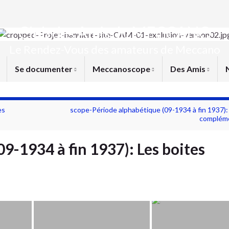
Club des Amis du MECCANO
Le Rendez-Vous des amateurs de Meccano
Se documenter
Meccanoscope
Des Amis
es
scope-Période alphabétique (09-1934 à fin 1937):
compléme
9-1934 à fin 1937): Les boites