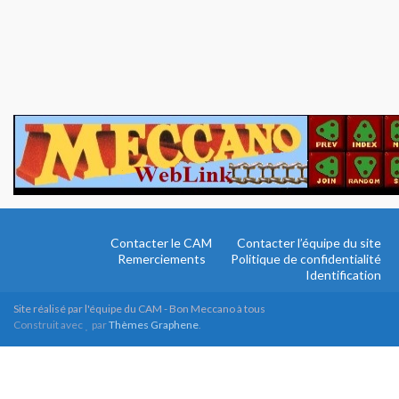
Contacter le CAM
Contacter l’équipe du site
Remerciements
Politique de confidentialité
Identification
Site réalisé par l'équipe du CAM - Bon Meccano à tous
Construit avec
par
Thèmes Graphene
.