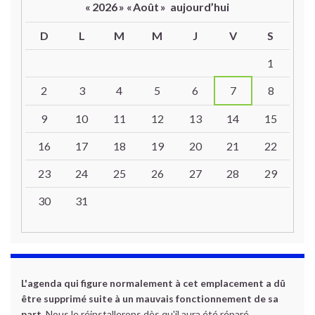
«
2026
»
«
Août
»
aujourd’hui
D
L
M
M
J
V
S
Un calendrier d’évènements
1
2
3
4
5
6
7
8
9
10
11
12
13
14
15
16
17
18
19
20
21
22
23
24
25
26
27
28
29
30
31
L'agenda qui figure normalement à cet emplacement a dû
être supprimé suite à un mauvais fonctionnement de sa
part.
Nous le réinstallerons dès qu'il aura été réparé.