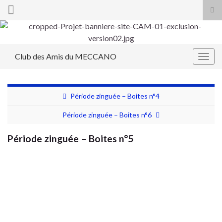
Tog
sea
Search for:
for
Club des Amis du MECCANO
Togg
navig
Période zinguée – Boites n°4
Période zinguée – Boites n°6
Période zinguée – Boites n°5