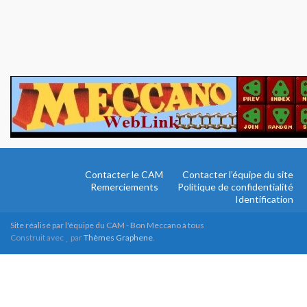
Contacter le CAM
Contacter l’équipe du site
Remerciements
Politique de confidentialité
Identification
Site réalisé par l'équipe du CAM - Bon Meccano à tous
Construit avec
par
Thèmes Graphene
.