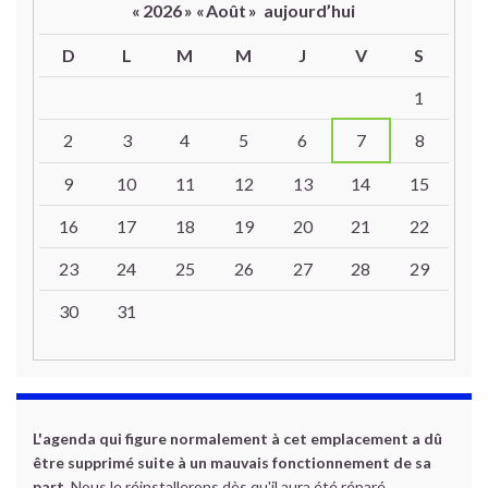
«
2026
»
«
Août
»
aujourd’hui
D
L
M
M
J
V
S
Un calendrier d’évènements
1
2
3
4
5
6
7
8
9
10
11
12
13
14
15
16
17
18
19
20
21
22
23
24
25
26
27
28
29
30
31
L'agenda qui figure normalement à cet emplacement a dû
être supprimé suite à un mauvais fonctionnement de sa
part.
Nous le réinstallerons dès qu'il aura été réparé.