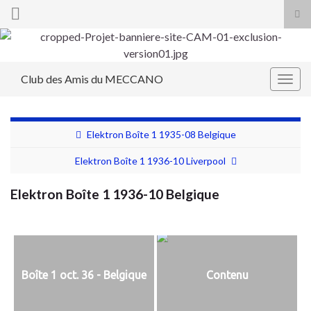
Tog
sea
Search for:
for
Club des Amis du MECCANO
Togg
navig
Elektron Boîte 1 1935-08 Belgique
Elektron Boîte 1 1936-10 Liverpool
Elektron Boîte 1 1936-10 Belgique
Boîte 1 oct. 36 - Belgique
Contenu