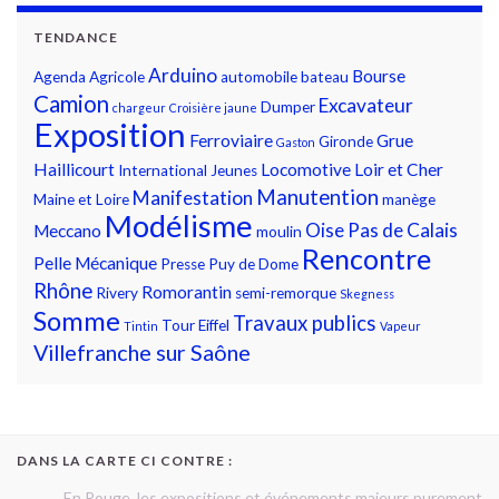
TENDANCE
Arduino
Bourse
Agenda
Agricole
automobile
bateau
Camion
Excavateur
Dumper
chargeur
Croisière jaune
Exposition
Ferroviaire
Grue
Gironde
Gaston
Haillicourt
Locomotive
Loir et Cher
International
Jeunes
Manutention
Manifestation
Maine et Loire
manège
Modélisme
Oise
Pas de Calais
Meccano
moulin
Rencontre
Pelle Mécanique
Presse
Puy de Dome
Rhône
Romorantin
Rivery
semi-remorque
Skegness
Somme
Travaux publics
Tour Eiffel
Tintin
Vapeur
Villefranche sur Saône
DANS LA CARTE CI CONTRE :
En Rouge, les expositions et événements majeurs purement