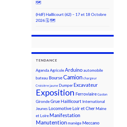
🗺
(HdF) Haillicourt (62) – 17 et 18 Octobre
2026 🗓 🗺
TENDANCE
Arduino
Agenda
Agricole
automobile
Camion
Bourse
bateau
chargeur
Excavateur
Dumper
Croisière jaune
Exposition
Ferroviaire
Gaston
Grue
Haillicourt
Gironde
International
Locomotive
Loir et Cher
Jeunes
Maine
Manifestation
et Loire
Manutention
Meccano
manège