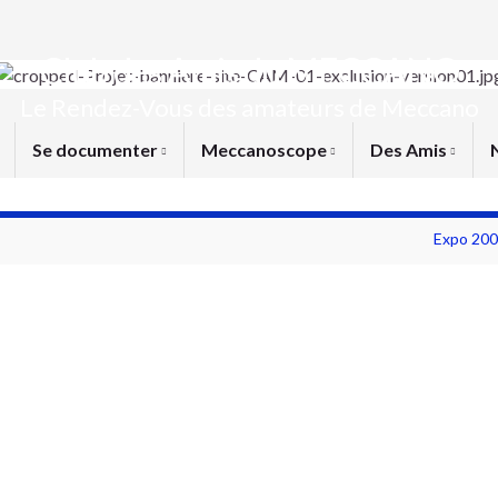
Club des Amis du MECCANO
Le Rendez-Vous des amateurs de Meccano
Se documenter
Meccanoscope
Des Amis
Expo 200