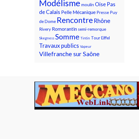
Modélisme
Oise
Pas
moulin
de Calais
Pelle Mécanique
Presse
Puy
Rencontre
Rhône
de Dome
Romorantin
Rivery
semi-remorque
Somme
Tour Eiffel
Skegness
Tintin
Travaux publics
Vapeur
Villefranche sur Saône