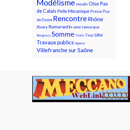
Modélisme
Oise
Pas
moulin
de Calais
Pelle Mécanique
Presse
Puy
Rencontre
Rhône
de Dome
Romorantin
Rivery
semi-remorque
Somme
Tour Eiffel
Skegness
Tintin
Travaux publics
Vapeur
Villefranche sur Saône