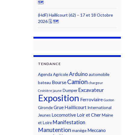
🗺
(HdF) Haillicourt (62) – 17 et 18 Octobre
2026 🗓 🗺
TENDANCE
Arduino
Agenda
Agricole
automobile
Camion
Bourse
bateau
chargeur
Excavateur
Dumper
Croisière jaune
Exposition
Ferroviaire
Gaston
Grue
Haillicourt
Gironde
International
Locomotive
Loir et Cher
Jeunes
Maine
Manifestation
et Loire
Manutention
Meccano
manège