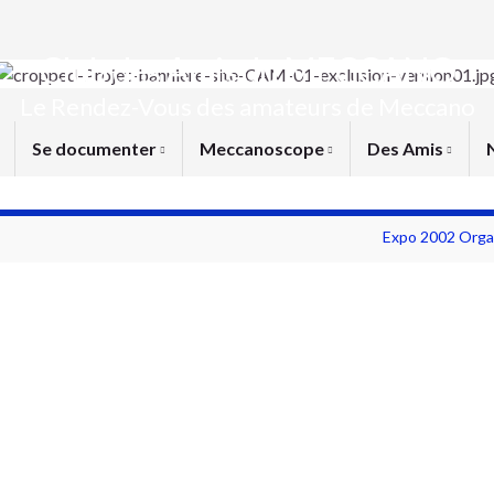
Club des Amis du MECCANO
Le Rendez-Vous des amateurs de Meccano
Se documenter
Meccanoscope
Des Amis
Expo 2002 Orga