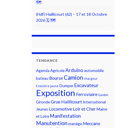
🗺
(HdF) Haillicourt (62) – 17 et 18 Octobre
2026 🗓 🗺
TENDANCE
Arduino
Agenda
Agricole
automobile
Camion
Bourse
bateau
chargeur
Excavateur
Dumper
Croisière jaune
Exposition
Ferroviaire
Gaston
Grue
Haillicourt
Gironde
International
Locomotive
Loir et Cher
Jeunes
Maine
Manifestation
et Loire
Manutention
Meccano
manège