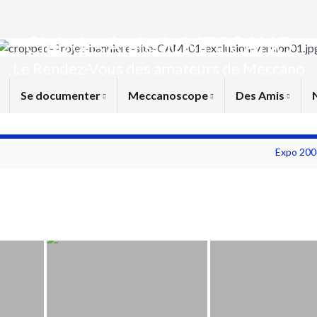
Club des Amis du MECCANO
Le Rendez-Vous des amateurs de Meccano
Se documenter
Meccanoscope
Des Amis
Expo 200