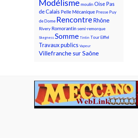
Modélisme
Oise
Pas
moulin
de Calais
Pelle Mécanique
Presse
Puy
Rencontre
Rhône
de Dome
Romorantin
Rivery
semi-remorque
Somme
Tour Eiffel
Skegness
Tintin
Travaux publics
Vapeur
Villefranche sur Saône