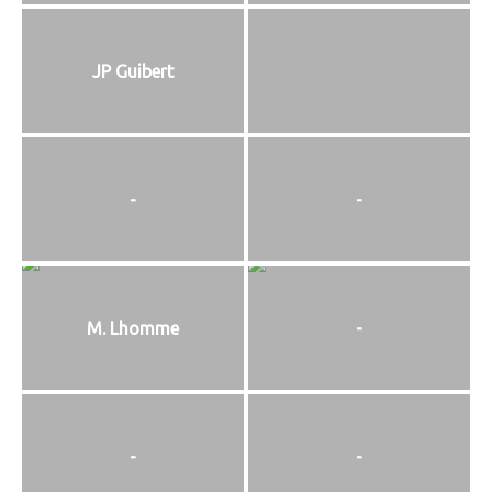
JP Guibert
-
-
M. Lhomme
-
-
-