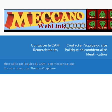
Contacter le CAM
Contacter l’équipe du site
Remerciements
Politique de confidentialité
Identification
Site réalisé par l'équipe du CAM - Bon Meccano à tous
Construit avec
par
Thèmes Graphene
.