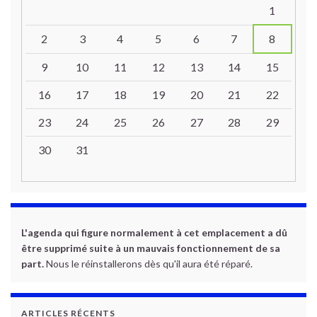
Un calendrier d’évènements
1
2
3
4
5
6
7
8
9
10
11
12
13
14
15
16
17
18
19
20
21
22
23
24
25
26
27
28
29
30
31
L'agenda qui figure normalement à cet emplacement a dû
être supprimé suite à un mauvais fonctionnement de sa
part.
Nous le réinstallerons dès qu'il aura été réparé.
ARTICLES RÉCENTS