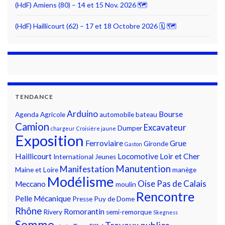
(HdF) Amiens (80) – 14 et 15 Nov. 2026 🗺
(HdF) Haillicourt (62) – 17 et 18 Octobre 2026 🗓 🗺
TENDANCE
Arduino
Bourse
Agenda
Agricole
automobile
bateau
Camion
Excavateur
Dumper
chargeur
Croisière jaune
Exposition
Ferroviaire
Grue
Gironde
Gaston
Haillicourt
Locomotive
Loir et Cher
International
Jeunes
Manutention
Manifestation
Maine et Loire
manège
Modélisme
Oise
Pas de Calais
Meccano
moulin
Rencontre
Pelle Mécanique
Presse
Puy de Dome
Rhône
Romorantin
Rivery
semi-remorque
Skegness
Somme