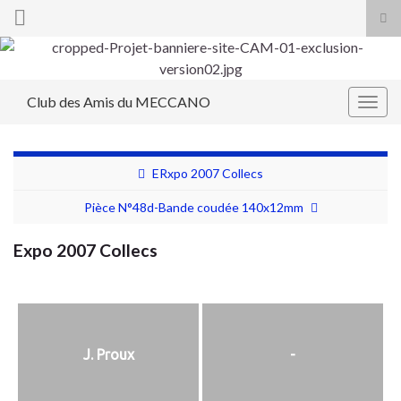
Tog
sea
Search for:
for
Club des Amis du MECCANO
Togg
navig
ERxpo 2007 Collecs
Pièce N°48d-Bande coudée 140x12mm
Expo 2007 Collecs
J. Proux
-