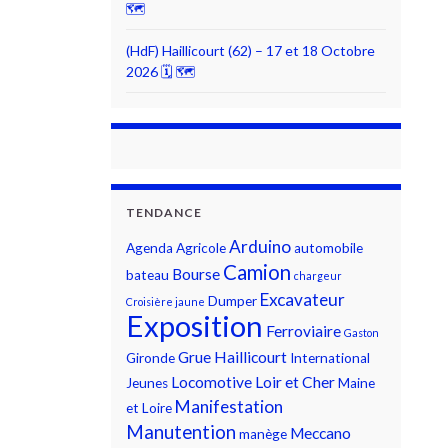
🗺
(HdF) Haillicourt (62) – 17 et 18 Octobre
2026 🗓 🗺
TENDANCE
Arduino
Agenda
Agricole
automobile
Camion
Bourse
bateau
chargeur
Excavateur
Dumper
Croisière jaune
Exposition
Ferroviaire
Gaston
Grue
Haillicourt
Gironde
International
Locomotive
Loir et Cher
Jeunes
Maine
Manifestation
et Loire
Manutention
Meccano
manège