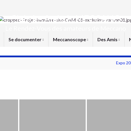
Club des Amis du MECCANO
Le Rendez-Vous des amateurs de Meccano
Se documenter
Meccanoscope
Des Amis
Expo 20