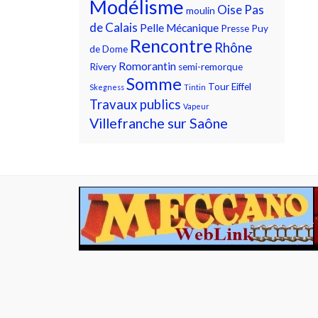
Modélisme
Oise
Pas
moulin
de Calais
Pelle Mécanique
Presse
Puy
Rencontre
Rhône
de Dome
Romorantin
Rivery
semi-remorque
Somme
Tour Eiffel
Skegness
Tintin
Travaux publics
Vapeur
Villefranche sur Saône