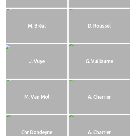
M. Bréal
D. Roussel
J. Vuye
G. Vuillaume
M. Van Mol
A. Charrier
Chr Dondeyne
A. Charrier