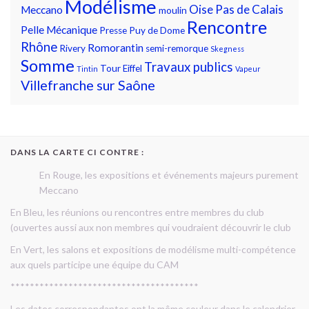
Modélisme
Oise
Pas de Calais
Meccano
moulin
Rencontre
Pelle Mécanique
Presse
Puy de Dome
Rhône
Romorantin
Rivery
semi-remorque
Skegness
Somme
Travaux publics
Tour Eiffel
Tintin
Vapeur
Villefranche sur Saône
DANS LA CARTE CI CONTRE :
En Rouge, les expositions et événements majeurs purement
Meccano
En Bleu, les réunions ou rencontres entre membres du club
(ouvertes aussi aux non membres qui voudraient découvrir le club
En Vert, les salons et expositions de modélisme multi-compétence
aux quels participe une équipe du CAM
***************************************
Les dates correspondantes ont la même couleur dans le calendrier.