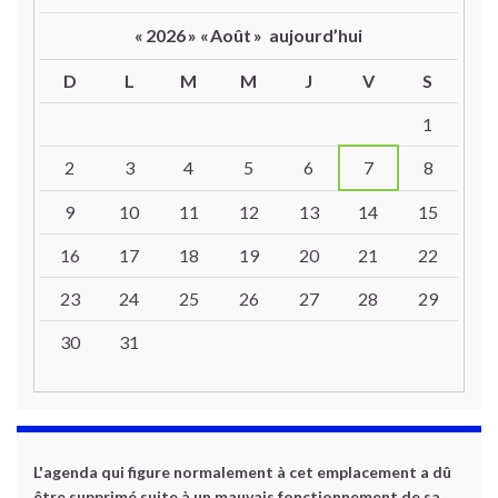
«
2026
»
«
Août
»
aujourd’hui
D
L
M
M
J
V
S
Un calendrier d’évènements
1
2
3
4
5
6
7
8
9
10
11
12
13
14
15
16
17
18
19
20
21
22
23
24
25
26
27
28
29
30
31
L'agenda qui figure normalement à cet emplacement a dû
être supprimé suite à un mauvais fonctionnement de sa