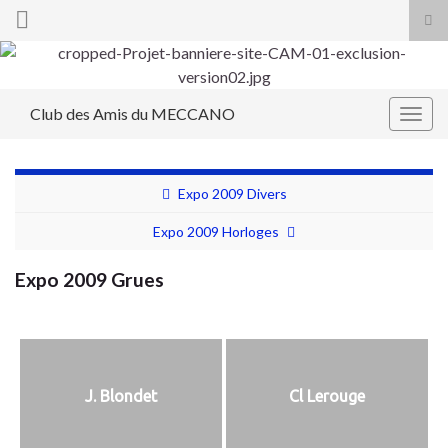
Tog
sea
Search for:
for
Club des Amis du MECCANO
Togg
navig
Expo 2009 Divers
Expo 2009 Horloges
Expo 2009 Grues
J. Blondet
Cl Lerouge