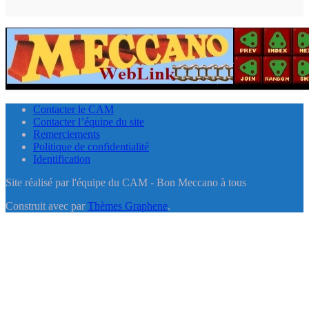
Contacter le CAM
Contacter l’équipe du site
Remerciements
Politique de confidentialité
Identification
Site réalisé par l'équipe du CAM - Bon Meccano à tous
Construit avec
par
Thèmes Graphene
.