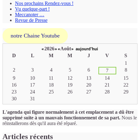
Nos prochains Rendez-vous !
Vu quelque-part !
Meccanoter …
Revue de Presse
notre Chaine Youtube
2026
Août
«
»
«
»
aujourd’hui
D
L
M
M
J
V
S
Un
1
calendrier
2
3
4
5
6
8
7
d’évènements
9
10
11
12
13
14
15
16
17
18
19
20
21
22
23
24
25
26
27
28
29
30
31
L'agenda qui figure normalement à cet emplacement a dû être
supprimé suite à un mauvais fonctionnement de sa part.
Nous le
réinstallerons dès qu'il aura été réparé.
Articles récents