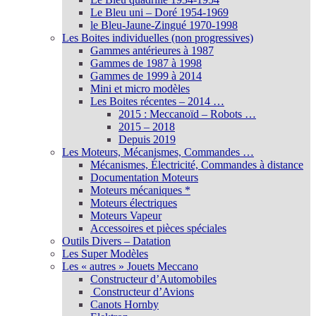
Le Bleu uni – Doré 1954-1969
le Bleu-Jaune-Zingué 1970-1998
Les Boites individuelles (non progressives)
Gammes antérieures à 1987
Gammes de 1987 à 1998
Gammes de 1999 à 2014
Mini et micro modèles
Les Boites récentes – 2014 …
2015 : Meccanoïd – Robots …
2015 – 2018
Depuis 2019
Les Moteurs, Mécanismes, Commandes …
Mécanismes, Électricité, Commandes à distance
Documentation Moteurs
Moteurs mécaniques *
Moteurs électriques
Moteurs Vapeur
Accessoires et pièces spéciales
Outils Divers – Datation
Les Super Modèles
Les « autres » Jouets Meccano
Constructeur d’Automobiles
Constructeur d’Avions
Canots Hornby