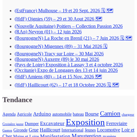
(EstFrance) Mulhouse – 19 et 20 Sept. 2026 🗓 🗺
(HdF) Oignies (59) – 29 et 30 Aout 2026 🗺
(Nouvelle Aquitaine) Poitiers – Collection Passion 2026
(RAn) Neyron (01) – 12 juin 2026
(BourgogneN) La Roche en Brenil (21) – 7 Juin 2026 🗓 🗺
(BourgogneN) Migennes (89) – 31 Mai 2026 🗓
(BourgogneN) Traçy sur Loire – 30 Mai 2026
(BourgogneN) Auxerre (89) le 30 mai 2026
(Pays de Loire) Exposition à Lassay 3 et 4 octobre 2026
(Occitanie) Expo de Longages des 13 et 14 juin 2026
(HdF) Amiens (80) – 14 et 15 Nov. 2026 🗺
(HdF) Haillicourt (62) – 17 et 18 Octobre 2026 🗓 🗺
Tendance
Camion
Arduino
Bourse
Agenda
Agricole
automobile
bateau
chargeur
Exposition
Excavateur
Ferroviaire
Dumper
Croisière jaune
Grue
Haillicourt
Locomotive
Loir et
Gironde
International
Jeunes
Gaston
Manutention
Manifestation
Cher
Maine et Loire
manège