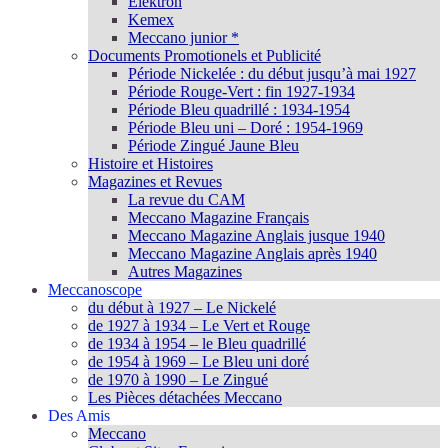
Elektron
Kemex
Meccano junior *
Documents Promotionels et Publicité
Période Nickelée : du début jusqu’à mai 1927
Période Rouge-Vert : fin 1927-1934
Période Bleu quadrillé : 1934-1954
Période Bleu uni – Doré : 1954-1969
Période Zingué Jaune Bleu
Histoire et Histoires
Magazines et Revues
La revue du CAM
Meccano Magazine Français
Meccano Magazine Anglais jusque 1940
Meccano Magazine Anglais après 1940
Autres Magazines
Meccanoscope
du début à 1927 – Le Nickelé
de 1927 à 1934 – Le Vert et Rouge
de 1934 à 1954 – le Bleu quadrillé
de 1954 à 1969 – Le Bleu uni doré
de 1970 à 1990 – Le Zingué
Les Pièces détachées Meccano
Des Amis
Meccano