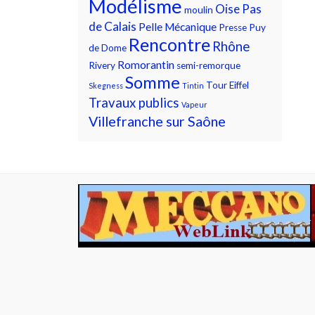
Modélisme
Oise
Pas
moulin
de Calais
Pelle Mécanique
Presse
Puy
Rencontre
Rhône
de Dome
Romorantin
Rivery
semi-remorque
Somme
Tour Eiffel
Skegness
Tintin
Travaux publics
Vapeur
Villefranche sur Saône