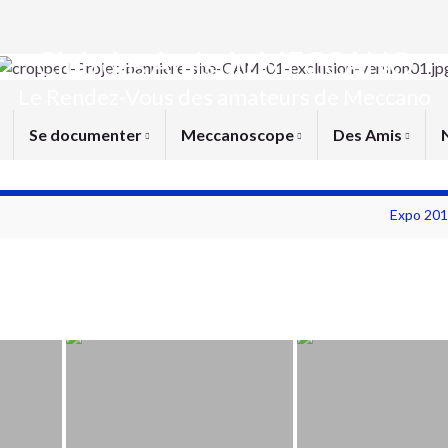
Club des Amis du MECCANO
Le Rendez-Vous des amateurs de Meccano
Se documenter
Meccanoscope
Des Amis
Expo 201