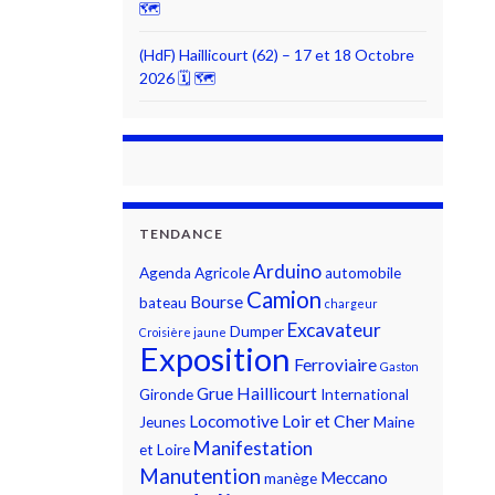
🗺
(HdF) Haillicourt (62) – 17 et 18 Octobre
2026 🗓 🗺
TENDANCE
Arduino
Agenda
Agricole
automobile
Camion
Bourse
bateau
chargeur
Excavateur
Dumper
Croisière jaune
Exposition
Ferroviaire
Gaston
Grue
Haillicourt
Gironde
International
Locomotive
Loir et Cher
Jeunes
Maine
Manifestation
et Loire
Manutention
Meccano
manège