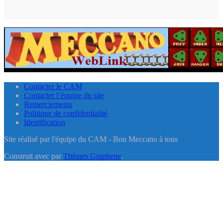
Contacter le CAM
Contacter l’équipe du site
Remerciements
Politique de confidentialité
Identification
Site réalisé par l'équipe du CAM - Bon Meccano à tous
Construit avec
par
Thèmes Graphene
.