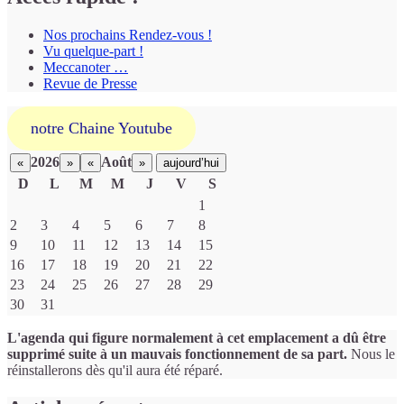
Nos prochains Rendez-vous !
Vu quelque-part !
Meccanoter …
Revue de Presse
notre Chaine Youtube
2026
Août
«
»
«
»
aujourd’hui
D
L
M
M
J
V
S
Un
1
calendrier
2
3
4
5
6
7
8
d’évènements
9
10
11
12
13
14
15
16
17
18
19
20
21
22
23
24
25
26
27
28
29
30
31
L'agenda qui figure normalement à cet emplacement a dû être
supprimé suite à un mauvais fonctionnement de sa part.
Nous le
réinstallerons dès qu'il aura été réparé.