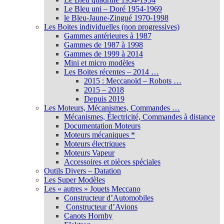
Le Bleu uni – Doré 1954-1969
le Bleu-Jaune-Zingué 1970-1998
Les Boites individuelles (non progressives)
Gammes antérieures à 1987
Gammes de 1987 à 1998
Gammes de 1999 à 2014
Mini et micro modèles
Les Boites récentes – 2014 …
2015 : Meccanoïd – Robots …
2015 – 2018
Depuis 2019
Les Moteurs, Mécanismes, Commandes …
Mécanismes, Électricité, Commandes à distance
Documentation Moteurs
Moteurs mécaniques *
Moteurs électriques
Moteurs Vapeur
Accessoires et pièces spéciales
Outils Divers – Datation
Les Super Modèles
Les « autres » Jouets Meccano
Constructeur d’Automobiles
Constructeur d’Avions
Canots Hornby