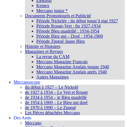
Elektron
Kemex
Meccano junior *
Documents Promotionels et Publicité
Période Nickelée : du début jusqu’à mai 1927
Période Rouge-Vert : fin 1927-1934
Période Bleu quadrillé : 1934-1954
Période Bleu uni – Doré : 1954-1969
Période Zingué Jaune Bleu
Histoire et Histoires
Magazines et Revues
La revue du CAM
Meccano Magazine Français
Meccano Magazine Anglais jusque 1940
Meccano Magazine Anglais après 1940
Autres Magazines
Meccanoscope
du début à 1927 – Le Nickelé
de 1927 à 1934 – Le Vert et Rouge
de 1934 à 1954 – le Bleu quadrillé
de 1954 à 1969 – Le Bleu uni doré
de 1970 à 1990 – Le Zingué
Les Pièces détachées Meccano
Des Amis
Meccano