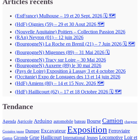
Articles récents
(EstFrance) Mulhouse – 19 et 20 Sept. 2026 🗓 🗺
(HdF) Oignies (59) – 29 et 30 Aout 2026 🗺
(Nouvelle Aquitaine) Poitiers – Collection Passion 2026
(RAn) Neyron (01) – 12 juin 2026
(BourgogneN) La Roche en Brenil (21) – 7 Juin 2026 🗓 🗺
(BourgogneN) Migennes (89) – 31 Mai 2026 🗓
(BourgogneN) Traçy sur Loire – 30 Mai 2026
(BourgogneN) Auxerre (89) le 30 mai 2026
(Pays de Loire) Exposition à Lassay 3 et 4 octobre 2026
(Occitanie) Expo de Longages des 13 et 14 juin 2026
(HdF) Amiens (80) – 14 et 15 Nov. 2026 🗺
(HdF) Haillicourt (62) – 17 et 18 Octobre 2026 🗓 🗺
Tendance
Camion
Arduino
Bourse
Agenda
Agricole
automobile
bateau
chargeur
Exposition
Excavateur
Ferroviaire
Dumper
Croisière jaune
Grue
Haillicourt
Locomotive
Loir et
Gironde
International
Jeunes
Gaston