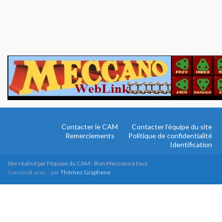
Contacter le CAM
Contacter l’équipe du site
Remerciements
Politique de confidentialité
Identification
Site réalisé par l'équipe du CAM - Bon Meccano à tous
Construit avec
par
Thèmes Graphene
.