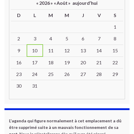
«
2026
»
«
Août
»
aujourd’hui
D
L
M
M
J
V
S
Un calendrier d’évènements
1
2
3
4
5
6
7
8
9
10
11
12
13
14
15
16
17
18
19
20
21
22
23
24
25
26
27
28
29
30
31
L'agenda qui figure normalement à cet emplacement a dû
être supprimé suite à un mauvais fonctionnement de sa
part.
Nous le réinstallerons dès qu'il aura été réparé.