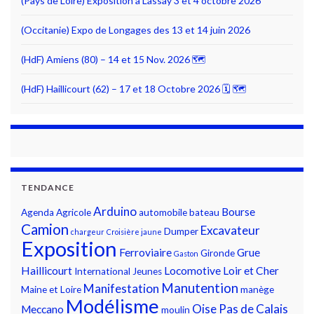
(Pays de Loire) Exposition à Lassay 3 et 4 octobre 2026
(Occitanie) Expo de Longages des 13 et 14 juin 2026
(HdF) Amiens (80) – 14 et 15 Nov. 2026 🗺
(HdF) Haillicourt (62) – 17 et 18 Octobre 2026 🗓 🗺
TENDANCE
Arduino
Bourse
Agenda
Agricole
automobile
bateau
Camion
Excavateur
Dumper
chargeur
Croisière jaune
Exposition
Ferroviaire
Grue
Gironde
Gaston
Haillicourt
Locomotive
Loir et Cher
International
Jeunes
Manutention
Manifestation
Maine et Loire
manège
Modélisme
Oise
Pas de Calais
Meccano
moulin