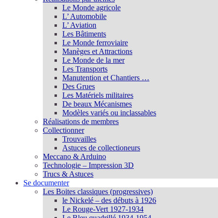
Le Monde agricole
L’ Automobile
L’ Aviation
Les Bâtiments
Le Monde ferroviaire
Manèges et Attractions
Le Monde de la mer
Les Transports
Manutention et Chantiers …
Des Grues
Les Matériels militaires
De beaux Mécanismes
Modèles variés ou inclassables
Réalisations de membres
Collectionner
Trouvailles
Astuces de collectioneurs
Meccano & Arduino
Technologie – Impression 3D
Trucs & Astuces
Se documenter
Les Boites classiques (progressives)
le Nickelé – des débuts à 1926
Le Rouge-Vert 1927-1934
Le Bleu quadrillé 1934-1954