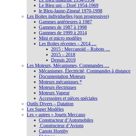
Le Bleu uni – Doré 1954-1969
le Bleu-Jaune-Zingué 1970-1998
Les Boites individuelles (non progressives)
Gammes antérieures à 1987
Gammes de 1987 à 1998
Gammes de 1999 à 2014
Mini et micro modèles
Les Boites récentes – 2014 …
2015 : Meccanoïd – Robots …
2015 – 2018
Depuis 2019
Les Moteurs, Mécanismes, Commandes …
Mécanismes, Électricité, Commandes à distance
Documentation Moteurs
Moteurs mécaniques *
Moteurs électriques
Moteurs Vapeur
Accessoires et pièces spéciales
Outils Divers – Datation
Les Super Modèles
Les « autres » Jouets Meccano
Constructeur d’Automobiles
Constructeur d’Avions
Canots Hornby