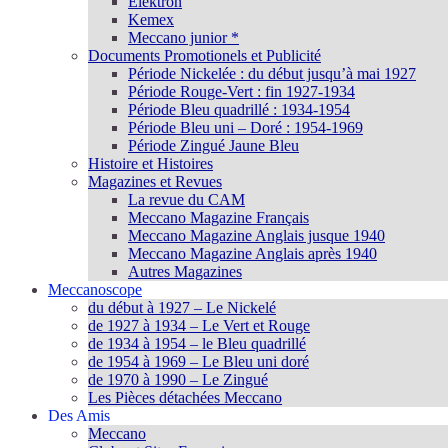
Elektron
Kemex
Meccano junior *
Documents Promotionels et Publicité
Période Nickelée : du début jusqu’à mai 1927
Période Rouge-Vert : fin 1927-1934
Période Bleu quadrillé : 1934-1954
Période Bleu uni – Doré : 1954-1969
Période Zingué Jaune Bleu
Histoire et Histoires
Magazines et Revues
La revue du CAM
Meccano Magazine Français
Meccano Magazine Anglais jusque 1940
Meccano Magazine Anglais après 1940
Autres Magazines
Meccanoscope
du début à 1927 – Le Nickelé
de 1927 à 1934 – Le Vert et Rouge
de 1934 à 1954 – le Bleu quadrillé
de 1954 à 1969 – Le Bleu uni doré
de 1970 à 1990 – Le Zingué
Les Pièces détachées Meccano
Des Amis
Meccano