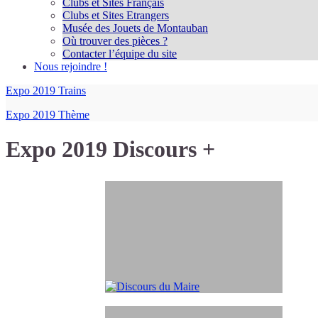
Clubs et Sites Français
Clubs et Sites Etrangers
Musée des Jouets de Montauban
Où trouver des pièces ?
Contacter l’équipe du site
Nous rejoindre !
Expo 2019 Trains
Expo 2019 Thème
Expo 2019 Discours +