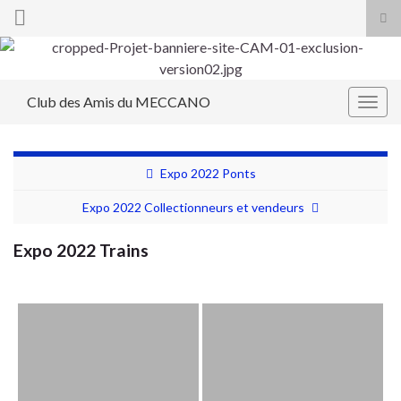
Tog
sea
Search for:
for
Club des Amis du MECCANO
Togg
navig
Expo 2022 Ponts
Expo 2022 Collectionneurs et vendeurs
Expo 2022 Trains