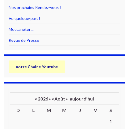
Nos prochains Rendez-vous !
Vu quelque-part !
Meccanoter …
Revue de Presse
notre Chaine Youtube
«
2026
»
«
Août
»
aujourd’hui
D
L
M
M
J
V
S
Un calendrier d’évènements
1