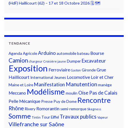
(HdF) Haillicourt (62) – 17 et 18 Octobre 2026 🗓 🗺
TENDANCE
Arduino
Bourse
Agenda
Agricole
automobile
bateau
Camion
Excavateur
Dumper
chargeur
Croisière jaune
Exposition
Ferroviaire
Grue
Gironde
Gaston
Haillicourt
Locomotive
Loir et Cher
International
Jeunes
Manutention
Manifestation
Maine et Loire
manège
Modélisme
Oise
Pas de Calais
Meccano
moulin
Rencontre
Pelle Mécanique
Presse
Puy de Dome
Rhône
Romorantin
Rivery
semi-remorque
Skegness
Somme
Travaux publics
Tour Eiffel
Tintin
Vapeur
Villefranche sur Saône