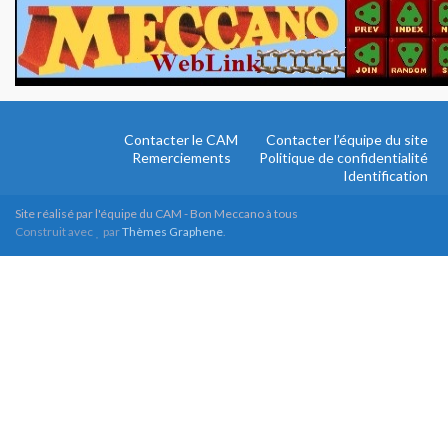
Contacter le CAM
Contacter l’équipe du site
Remerciements
Politique de confidentialité
Identification
Site réalisé par l'équipe du CAM - Bon Meccano à tous
Construit avec
par
Thèmes Graphene
.