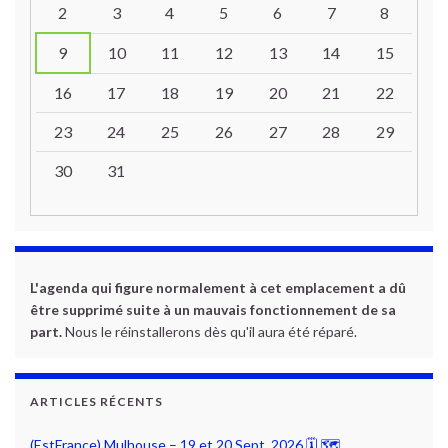
2
3
4
5
6
7
8
9
10
11
12
13
14
15
16
17
18
19
20
21
22
23
24
25
26
27
28
29
30
31
L'agenda qui figure normalement à cet emplacement a dû
être supprimé suite à un mauvais fonctionnement de sa
part.
Nous le réinstallerons dès qu'il aura été réparé.
ARTICLES RÉCENTS
(EstFrance) Mulhouse – 19 et 20 Sept. 2026 🗓 🗺