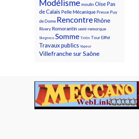
Modélisme
Oise
Pas
moulin
de Calais
Pelle Mécanique
Presse
Puy
Rencontre
Rhône
de Dome
Romorantin
Rivery
semi-remorque
Somme
Tour Eiffel
Skegness
Tintin
Travaux publics
Vapeur
Villefranche sur Saône