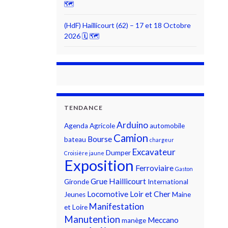
🗺
(HdF) Haillicourt (62) – 17 et 18 Octobre
2026 🗓 🗺
TENDANCE
Arduino
Agenda
Agricole
automobile
Camion
Bourse
bateau
chargeur
Excavateur
Dumper
Croisière jaune
Exposition
Ferroviaire
Gaston
Grue
Haillicourt
Gironde
International
Locomotive
Loir et Cher
Jeunes
Maine
Manifestation
et Loire
Manutention
Meccano
manège