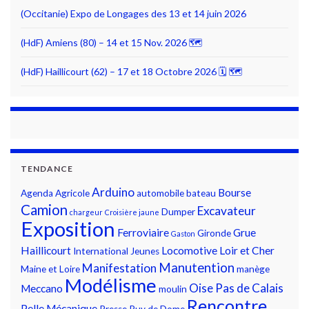
(Occitanie) Expo de Longages des 13 et 14 juin 2026
(HdF) Amiens (80) – 14 et 15 Nov. 2026 🗺
(HdF) Haillicourt (62) – 17 et 18 Octobre 2026 🗓 🗺
TENDANCE
Arduino
Bourse
Agenda
Agricole
automobile
bateau
Camion
Excavateur
Dumper
chargeur
Croisière jaune
Exposition
Ferroviaire
Grue
Gironde
Gaston
Haillicourt
Locomotive
Loir et Cher
International
Jeunes
Manutention
Manifestation
Maine et Loire
manège
Modélisme
Oise
Pas de Calais
Meccano
moulin
Rencontre
Pelle Mécanique
Presse
Puy de Dome