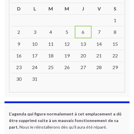
D
L
M
M
J
V
S
Un calendrier d’évènements
1
2
3
4
5
6
7
8
9
10
11
12
13
14
15
16
17
18
19
20
21
22
23
24
25
26
27
28
29
30
31
L'agenda qui figure normalement à cet emplacement a dû
être supprimé suite à un mauvais fonctionnement de sa
part.
Nous le réinstallerons dès qu'il aura été réparé.