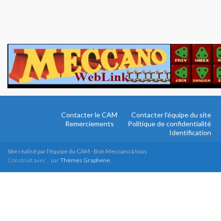
Contacter le CAM
Contacter l’équipe du site
Remerciements
Politique de confidentialité
Identification
Site réalisé par l'équipe du CAM - Bon Meccano à tous
Construit avec
par
Thèmes Graphene
.