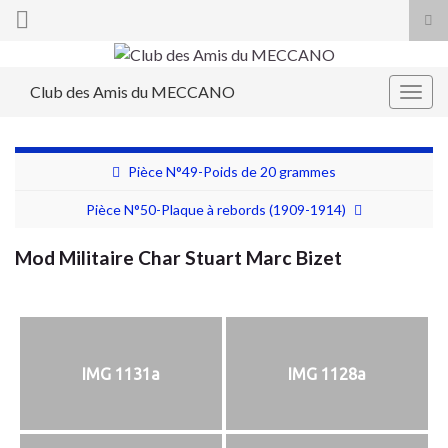
Tog
sea
Search for:
for
Club des Amis du MECCANO
Togg
navig
Pièce N°49-Poids de 20 grammes
Pièce N°50-Plaque à rebords (1909-1914)
Mod Militaire Char Stuart Marc Bizet
IMG 1131a
IMG 1128a