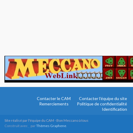
Contacter le CAM
Contacter l’équipe du site
Remerciements
Politique de confidentialité
Identification
Site réalisé par l'équipe du CAM - Bon Meccano à tous
Construit avec
par
Thèmes Graphene
.