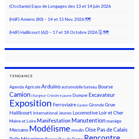
(Occitanie) Expo de Longages des 13 et 14 juin 2026
(HdF) Amiens (80) – 14 et 15 Nov. 2026 🗺
(HdF) Haillicourt (62) – 17 et 18 Octobre 2026 🗓 🗺
TENDANCE
Arduino
Bourse
Agenda
Agricole
automobile
bateau
Camion
Excavateur
Dumper
chargeur
Croisière jaune
Exposition
Ferroviaire
Grue
Gironde
Gaston
Haillicourt
Locomotive
Loir et Cher
International
Jeunes
Manutention
Manifestation
Maine et Loire
manège
Modélisme
Oise
Pas de Calais
Meccano
moulin
Rencontre
Pelle Mécanique
Presse
Puy de Dome