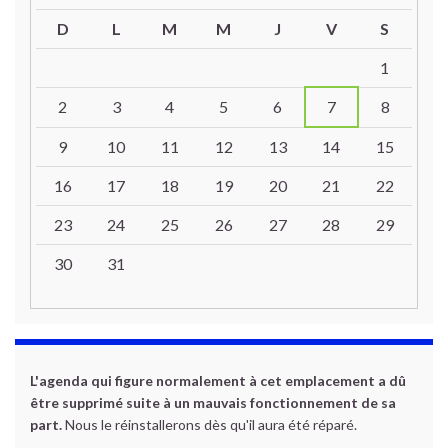
D
L
M
M
J
V
S
Un calendrier d’évènements
1
2
3
4
5
6
7
8
9
10
11
12
13
14
15
16
17
18
19
20
21
22
23
24
25
26
27
28
29
30
31
L'agenda qui figure normalement à cet emplacement a dû
être supprimé suite à un mauvais fonctionnement de sa
part.
Nous le réinstallerons dès qu'il aura été réparé.