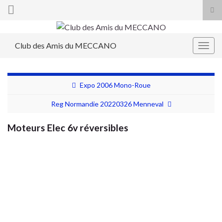
Tog
sea
Search for:
for
Club des Amis du MECCANO
Togg
navig
Expo 2006 Mono-Roue
Reg Normandie 20220326 Menneval
Moteurs Elec 6v réversibles