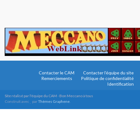
Contacter le CAM
Contacter l’équipe du site
Remerciements
Politique de confidentialité
Identification
Site réalisé par l'équipe du CAM - Bon Meccano à tous
Construit avec
par
Thèmes Graphene
.