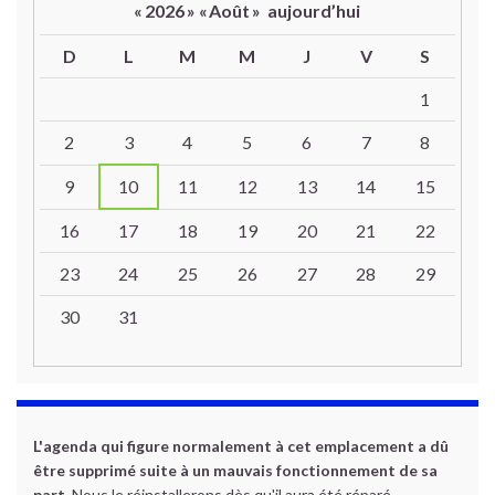
«
2026
»
«
Août
»
aujourd’hui
D
L
M
M
J
V
S
Un calendrier d’évènements
1
2
3
4
5
6
7
8
9
10
11
12
13
14
15
16
17
18
19
20
21
22
23
24
25
26
27
28
29
30
31
L'agenda qui figure normalement à cet emplacement a dû
être supprimé suite à un mauvais fonctionnement de sa
part.
Nous le réinstallerons dès qu'il aura été réparé.