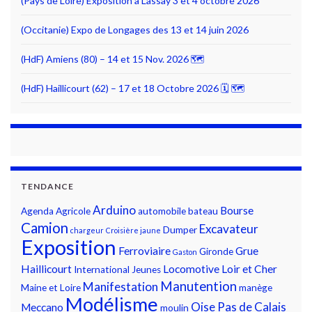
(Pays de Loire) Exposition à Lassay 3 et 4 octobre 2026
(Occitanie) Expo de Longages des 13 et 14 juin 2026
(HdF) Amiens (80) – 14 et 15 Nov. 2026 🗺
(HdF) Haillicourt (62) – 17 et 18 Octobre 2026 🗓 🗺
TENDANCE
Arduino
Bourse
Agenda
Agricole
automobile
bateau
Camion
Excavateur
Dumper
chargeur
Croisière jaune
Exposition
Ferroviaire
Grue
Gironde
Gaston
Haillicourt
Locomotive
Loir et Cher
International
Jeunes
Manutention
Manifestation
Maine et Loire
manège
Modélisme
Oise
Pas de Calais
Meccano
moulin